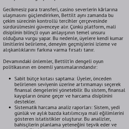
Gecikmesiz para transferi, casino severlerin kârlarına
ulaşmasını güçlendirirken, Bettilt aynı zamanda bu
çekim sürecinin kontrollü tercihler çerçevesinde
sürdürülmesini güvenceye alır. Çünkü platform, mali
disiplinin bilinçli oyun anlayışının temel unsuru
olduğuna vurgu yapar. Bu nedenle, üyelere kendi kumar
limitlerini belirleme, deneyim geçmişlerini izleme ve
alışkanlıklarını farkına varma fırsatı tanır.
Devamındaki önlemler, Bettilt’in dengeli oyun
politikasının en önemli yansımalarındandır:
Sabit bütçe kotası saptama: Üyeler, önceden
belirlenen seviyenin üzerine artırmamayı seçerek
finansal dengelerini yönetebilir. Bu sistem, finansal
kayıpların önüne geçer ve harcama disiplinini
destekler.
Sistematik harcama analiz raporları: Sistem, yedi
günlük ve aylık bazda katılımcıya mali eğilimlerini
gösteren istatistikler oluşturur. Bu analizler,
bahisçilerin planlama yeteneğini teşvik eder ve