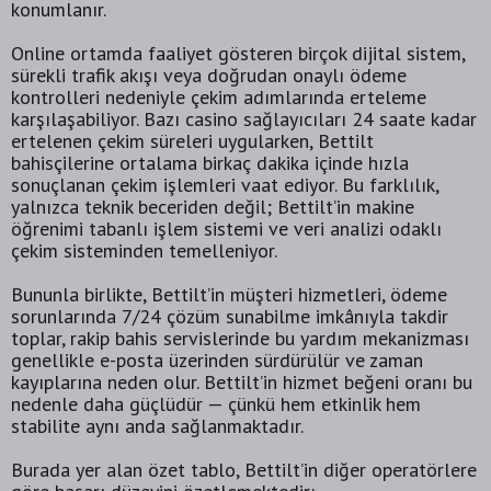
konumlanır.
Online ortamda faaliyet gösteren birçok dijital sistem,
sürekli trafik akışı veya doğrudan onaylı ödeme
kontrolleri nedeniyle çekim adımlarında erteleme
karşılaşabiliyor. Bazı casino sağlayıcıları 24 saate kadar
ertelenen çekim süreleri uygularken, Bettilt
bahisçilerine ortalama birkaç dakika içinde hızla
sonuçlanan çekim işlemleri vaat ediyor. Bu farklılık,
yalnızca teknik beceriden değil; Bettilt’in makine
öğrenimi tabanlı işlem sistemi ve veri analizi odaklı
çekim sisteminden temelleniyor.
Bununla birlikte, Bettilt’in müşteri hizmetleri, ödeme
sorunlarında 7/24 çözüm sunabilme imkânıyla takdir
toplar, rakip bahis servislerinde bu yardım mekanizması
genellikle e-posta üzerinden sürdürülür ve zaman
kayıplarına neden olur. Bettilt’in hizmet beğeni oranı bu
nedenle daha güçlüdür — çünkü hem etkinlik hem
stabilite aynı anda sağlanmaktadır.
Burada yer alan özet tablo, Bettilt’in diğer operatörlere