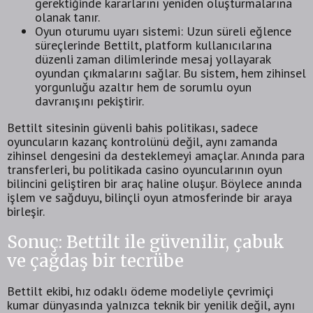
gerektiğinde kararlarını yeniden oluşturmalarına
olanak tanır.
Oyun oturumu uyarı sistemi: Uzun süreli eğlence
süreçlerinde Bettilt, platform kullanıcılarına
düzenli zaman dilimlerinde mesaj yollayarak
oyundan çıkmalarını sağlar. Bu sistem, hem zihinsel
yorgunluğu azaltır hem de sorumlu oyun
davranışını pekiştirir.
Bettilt sitesinin güvenli bahis politikası, sadece
oyuncuların kazanç kontrolünü değil, aynı zamanda
zihinsel dengesini da desteklemeyi amaçlar. Anında para
transferleri, bu politikada casino oyuncularının oyun
bilincini geliştiren bir araç haline oluşur. Böylece anında
işlem ve sağduyu, bilinçli oyun atmosferinde bir araya
birleşir.
Sonuç: Bettilt ile güvenilir, çabuk
ve çağdaş bir tecrübe
Bettilt ekibi, hız odaklı ödeme modeliyle çevrimiçi
kumar dünyasında yalnızca teknik bir yenilik değil, aynı