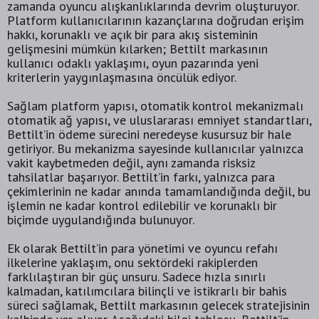
zamanda oyuncu alışkanlıklarında devrim oluşturuyor.
Platform kullanıcılarının kazançlarına doğrudan erişim
hakkı, korunaklı ve açık bir para akış sisteminin
gelişmesini mümkün kılarken; Bettilt markasının
kullanıcı odaklı yaklaşımı, oyun pazarında yeni
kriterlerin yaygınlaşmasına öncülük ediyor.
Sağlam platform yapısı, otomatik kontrol mekanizmalı
otomatik ağ yapısı, ve uluslararası emniyet standartları,
Bettilt’in ödeme sürecini neredeyse kusursuz bir hale
getiriyor. Bu mekanizma sayesinde kullanıcılar yalnızca
vakit kaybetmeden değil, aynı zamanda risksiz
tahsilatlar başarıyor. Bettilt’in farkı, yalnızca para
çekimlerinin ne kadar anında tamamlandığında değil, bu
işlemin ne kadar kontrol edilebilir ve korunaklı bir
biçimde uygulandığında bulunuyor.
Ek olarak Bettilt’in para yönetimi ve oyuncu refahı
ilkelerine yaklaşım, onu sektördeki rakiplerden
farklılaştıran bir güç unsuru. Sadece hızla sınırlı
kalmadan, katılımcılara bilinçli ve istikrarlı bir bahis
süreci sağlamak, Bettilt markasının gelecek stratejisinin