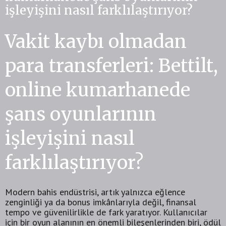
işleyişini nasıl farklılaştırıyor?
Vakit kaybı olmadan
para transferleri: Bettilt,
online kumarhanede
şans oyunlarının
işleyişini nasıl
farklılaştırıyor?
Modern bahis endüstrisi, artık yalnızca eğlence
zenginliği ya da bonus imkânlarıyla değil, finansal
tempo ve güvenilirlikle de fark yaratıyor. Kullanıcılar
için bir oyun alanının en önemli bileşenlerinden biri, ödül