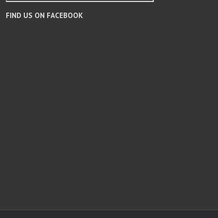
FIND US ON FACEBOOK