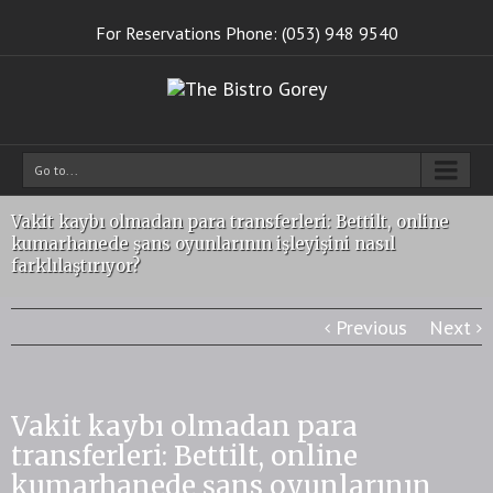
For Reservations Phone: (053) 948 9540
Go to...
Vakit kaybı olmadan para transferleri: Bettilt, online
kumarhanede şans oyunlarının işleyişini nasıl
farklılaştırıyor?
Previous
Next
Vakit kaybı olmadan para
transferleri: Bettilt, online
kumarhanede şans oyunlarının