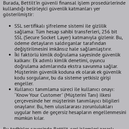
Burada, Bettilt’in güvenli finansal işlem prosedürlerinde
kullandığı belirleyici güvenlik katmanları yer
gösterilmiştir:
SSL sertifikalı şifreleme sistemi ile gizlilik
sağlama: Tüm hesap sahibi transferleri, 256 bit
SSL (Secure Socket Layer) katmanıyla gizlenir. Bu,
ödeme detayların saldırganlar tarafından
değiştirilmesini imkânsız hale sağlamlaştırır.
İki faktörlü kimlik doğrulama sayesinde güvenlik
kalkanı: Ek adımlı kimlik denetimi, oyuncu
doğrulama adımlarında ekstra savunma sağlar.
Müşterinin güvenlik koduna ek olarak ek güvenlik
kodu sorgulanır, bu da sisteme yetkisiz girişi
engeller.
Kullanıcı tanımlama süreci ile kullanıcı onayı:
“Know Your Customer” (Müşterini Tanı) ilkesi
çerçevesinde her müşterinin tanımlayıcı bilgileri
onaylanır. Bu, hem uluslararası zorunlulukları
uygular hem de geçersiz hesapların engellenmesini
mümkün kılar.
Bu tedbirler sayesinde Bettilt, seri işlemleri zararlı