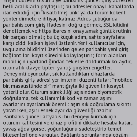
Erişim düzenli olsun diye paribahis güncel giriş adresleri
belli aralıklarla paylaşılır; bu adresler onaylı kanallarda
ilan edildiği için “kısaltılmış link” ya da forum kökenli
yönlendirmelere ihtiyaç kalmaz. Adres çubuğunda
paribahis.com giriş ifadesini doğru görmek, SSL kilidini
denetlemek ve https ibaresini onaylamak günlük rutinin
bir parçası olmalı; bu üç küçük adım, sahte sayfalara
karşı ciddi kalkan işlevi üstlenir. Yeni kullanıcılar için,
uygulama bildirimi üzerinden gelen paribahis yeni giriş
bağlantıları kayıt sürecini kolaylaştırır; form alanları
mobil için uyarlandığından tek elle doldurmak kolaydır,
otomatik klavye tipleri yanlış girişleri engeller.
Deneyimli oyuncular, sık kullandıkları cihazlarda
paribahis giriş adresi yer imlerini düzenli tutar; “mobilde
bir, masaüstünde bir” mantığıyla iki güvenilir kısayol
yeterli olur. Oturum sürekliliği açısından biyometrik
doğrulama, tek kullanımlık kod ve zaman aşımı
ayarlarını ayarlamak önemli: aşırı sık doğrulama sıkıntı
yaratırken, aşırı esnek ayar da güvenliği azaltır.
Paribahis güncel altyapısı bu dengeyi kurmak için
oturum kalitesini ve cihaz profilini dikkate hesaba katar;
yavaş ağda görsel yoğunluğunu sadeleştirip temel
bileşenleri öne vurgular. Bağlantı sorunlarında çözüm