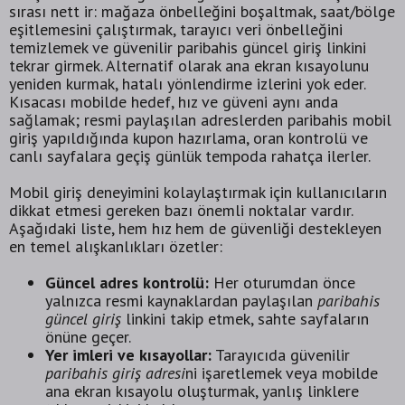
sırası nett ir: mağaza önbelleğini boşaltmak, saat/bölge
eşitlemesini çalıştırmak, tarayıcı veri önbelleğini
temizlemek ve güvenilir paribahis güncel giriş linkini
tekrar girmek. Alternatif olarak ana ekran kısayolunu
yeniden kurmak, hatalı yönlendirme izlerini yok eder.
Kısacası mobilde hedef, hız ve güveni aynı anda
sağlamak; resmi paylaşılan adreslerden paribahis mobil
giriş yapıldığında kupon hazırlama, oran kontrolü ve
canlı sayfalara geçiş günlük tempoda rahatça ilerler.
Mobil giriş deneyimini kolaylaştırmak için kullanıcıların
dikkat etmesi gereken bazı önemli noktalar vardır.
Aşağıdaki liste, hem hız hem de güvenliği destekleyen
en temel alışkanlıkları özetler:
Güncel adres kontrolü:
Her oturumdan önce
yalnızca resmi kaynaklardan paylaşılan
paribahis
güncel giriş
linkini takip etmek, sahte sayfaların
önüne geçer.
Yer imleri ve kısayollar:
Tarayıcıda güvenilir
paribahis giriş adresi
ni işaretlemek veya mobilde
ana ekran kısayolu oluşturmak, yanlış linklere