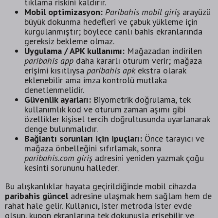
tıklama riskini kaldırır.
Mobil optimizasyon:
Paribahis mobil giriş
arayüzü
büyük dokunma hedefleri ve çabuk yükleme için
kurgulanmıştır; böylece canlı bahis ekranlarında
gereksiz bekleme olmaz.
Uygulama / APK kullanımı:
Mağazadan indirilen
paribahis app
daha kararlı oturum verir; mağaza
erişimi kısıtlıysa
paribahis apk
ekstra olarak
eklenebilir ama imza kontrolü mutlaka
denetlenmelidir.
Güvenlik ayarları:
Biyometrik doğrulama, tek
kullanımlık kod ve oturum zaman aşımı gibi
özellikler kişisel tercih doğrultusunda uyarlanarak
denge bulunmalıdır.
Bağlantı sorunları için ipuçları:
Önce tarayıcı ve
mağaza önbelleğini sıfırlamak, sonra
paribahis.com giriş
adresini yeniden yazmak çoğu
kesinti sorununu halleder.
Bu alışkanlıklar hayata geçirildiğinde mobil cihazda
paribahis güncel
adresine ulaşmak hem sağlam hem de
rahat hale gelir. Kullanıcı, ister metroda ister evde
olsun, kupon ekranlarına tek dokunuşla erişebilir ve