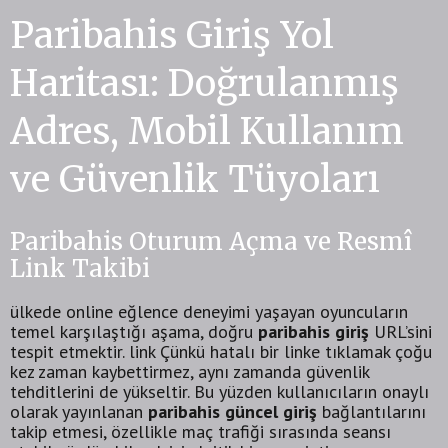
Paribahis Giriş Yol
Haritası: Doğrulanmış
Adres, Mobil Kullanım
ve Güvenlik Tüyoları
Paribahis Oturum Açma ve Resmî
Link Takibi
ülkede online eğlence deneyimi yaşayan oyuncuların
temel karşılaştığı aşama, doğru
paribahis giriş
URL’sini
tespit etmektir. link Çünkü hatalı bir linke tıklamak çoğu
kez zaman kaybettirmez, aynı zamanda güvenlik
tehditlerini de yükseltir. Bu yüzden kullanıcıların onaylı
olarak yayınlanan
paribahis güncel giriş
bağlantılarını
takip etmesi, özellikle maç trafiği sırasında seansı