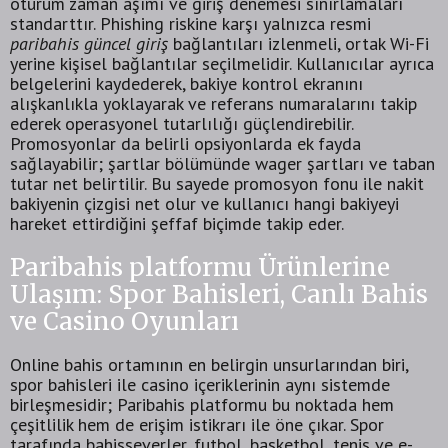
oturum zaman aşımı ve giriş denemesi sınırlamaları
standarttır. Phishing riskine karşı yalnızca resmi
paribahis güncel giriş
bağlantıları izlenmeli, ortak Wi-Fi
yerine kişisel bağlantılar seçilmelidir. Kullanıcılar ayrıca
belgelerini kaydederek, bakiye kontrol ekranını
alışkanlıkla yoklayarak ve referans numaralarını takip
ederek operasyonel tutarlılığı güçlendirebilir.
Promosyonlar da belirli opsiyonlarda ek fayda
sağlayabilir; şartlar bölümünde wager şartları ve taban
tutar net belirtilir. Bu sayede promosyon fonu ile nakit
bakiyenin çizgisi net olur ve kullanıcı hangi bakiyeyi
hareket ettirdiğini şeffaf biçimde takip eder.
Paribahis platformu Ürünlerine
Ulaşım: Spor Bahisleri, Canlı Bahis
ve Casino Oyunları
Online bahis ortamının en belirgin unsurlarından biri,
spor bahisleri ile casino içeriklerinin aynı sistemde
birleşmesidir; Paribahis platformu bu noktada hem
çeşitlilik hem de erişim istikrarı ile öne çıkar. Spor
tarafında bahisseverler, futbol, basketbol, tenis ve e-