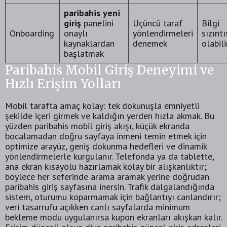
paribahis yeni
giriş
panelini
Üçüncü taraf
Bilgi
Onboarding
onaylı
yönlendirmeleri
sızıntı
kaynaklardan
denemek
olabili
başlatmak
Paribahis Mobil Giriş Deneyimi ve
Hızlı Erişim Yolları
Mobil tarafta amaç kolay: tek dokunuşla emniyetli
şekilde içeri girmek ve kaldığın yerden hızla akmak. Bu
yüzden paribahis mobil giriş akışı, küçük ekranda
bocalamadan doğru sayfaya inmeni temin etmek için
optimize arayüz, geniş dokunma hedefleri ve dinamik
yönlendirmelerle kurgulanır. Telefonda ya da tablette,
ana ekran kısayolu hazırlamak kolay bir alışkanlıktır;
böylece her seferinde arama aramak yerine doğrudan
paribahis giriş sayfasına inersin. Trafik dalgalandığında
sistem, oturumu koparmamak için bağlantıyı canlandırır;
veri tasarrufu açıkken canlı sayfalarda minimum
bekleme modu uygulanırsa kupon ekranları akışkan kalır.