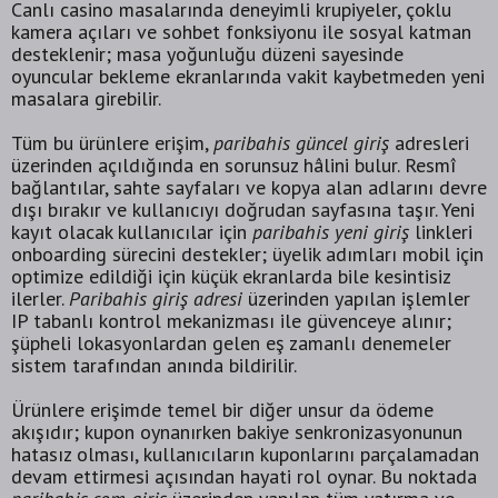
Canlı casino masalarında deneyimli krupiyeler, çoklu
kamera açıları ve sohbet fonksiyonu ile sosyal katman
desteklenir; masa yoğunluğu düzeni sayesinde
oyuncular bekleme ekranlarında vakit kaybetmeden yeni
masalara girebilir.
Tüm bu ürünlere erişim,
paribahis güncel giriş
adresleri
üzerinden açıldığında en sorunsuz hâlini bulur. Resmî
bağlantılar, sahte sayfaları ve kopya alan adlarını devre
dışı bırakır ve kullanıcıyı doğrudan sayfasına taşır. Yeni
kayıt olacak kullanıcılar için
paribahis yeni giriş
linkleri
onboarding sürecini destekler; üyelik adımları mobil için
optimize edildiği için küçük ekranlarda bile kesintisiz
ilerler.
Paribahis giriş adresi
üzerinden yapılan işlemler
IP tabanlı kontrol mekanizması ile güvenceye alınır;
şüpheli lokasyonlardan gelen eş zamanlı denemeler
sistem tarafından anında bildirilir.
Ürünlere erişimde temel bir diğer unsur da ödeme
akışıdır; kupon oynanırken bakiye senkronizasyonunun
hatasız olması, kullanıcıların kuponlarını parçalamadan
devam ettirmesi açısından hayati rol oynar. Bu noktada