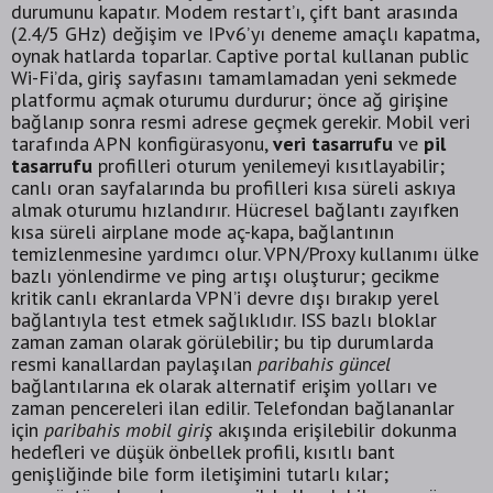
durumunu kapatır. Modem restart’ı, çift bant arasında
(2.4/5 GHz) değişim ve IPv6’yı deneme amaçlı kapatma,
oynak hatlarda toparlar. Captive portal kullanan public
Wi-Fi’da, giriş sayfasını tamamlamadan yeni sekmede
platformu açmak oturumu durdurur; önce ağ girişine
bağlanıp sonra resmi adrese geçmek gerekir. Mobil veri
tarafında APN konfigürasyonu,
veri tasarrufu
ve
pil
tasarrufu
profilleri oturum yenilemeyi kısıtlayabilir;
canlı oran sayfalarında bu profilleri kısa süreli askıya
almak oturumu hızlandırır. Hücresel bağlantı zayıfken
kısa süreli airplane mode aç-kapa, bağlantının
temizlenmesine yardımcı olur. VPN/Proxy kullanımı ülke
bazlı yönlendirme ve ping artışı oluşturur; gecikme
kritik canlı ekranlarda VPN’i devre dışı bırakıp yerel
bağlantıyla test etmek sağlıklıdır. ISS bazlı bloklar
zaman zaman olarak görülebilir; bu tip durumlarda
resmi kanallardan paylaşılan
paribahis güncel
bağlantılarına ek olarak alternatif erişim yolları ve
zaman pencereleri ilan edilir. Telefondan bağlananlar
için
paribahis mobil giriş
akışında erişilebilir dokunma
hedefleri ve düşük önbellek profili, kısıtlı bant
genişliğinde bile form iletişimini tutarlı kılar;