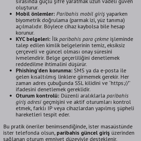
sırasında güçlü şifre yaratmak uzun vadeli güven
oluşturur.
Mobil önlemler:
Paribahis mobil giriş
yaparken
biyometrik doğrulama (parmak izi, yüz tanıma)
açılmalıdır. Böylece cihaz kaybolsa bile hesap
korunur.
KYC belgeleri:
İlk
paribahis para çekme
işleminde
talep edilen kimlik belgelerinin temiz, eksiksiz
çerçeveli ve güncel olması onay süresini
ivmelendirir. Belge geçerliliğini denetlemek
reddedilme ihtimalini düşürür.
Phishing’den korunma:
SMS ya da e-posta ile
gelen kısaltılmış linklere girmemek gerekir. Her
zaman adres çubuğunda SSL kilidini ve “https://”
ifadesini denetlemek gereklidir.
Oturum kontrolü:
Düzenli aralıklarla
paribahis
giriş adresi
geçmişini ve aktif oturumları kontrol
etmek, farklı IP veya cihazlardan yapılmış şüpheli
hareketleri tespit eder.
Bu pratik öneriler benimsendiğinde, ister masaüstünde
ister telefonda olsun,
paribahis güncel giriş
üzerinden
sağlanan oturum emniyet düzeyiyle desteklenir.