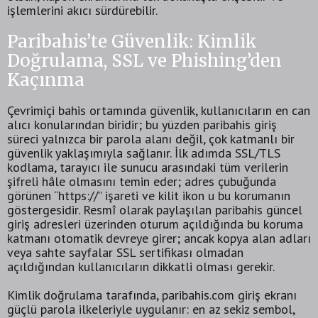
işlemlerini akıcı sürdürebilir.
Paribahis’te Güvenlik: Kimlik
Doğrulama, SSL ve Phishing’den
Kaçınma
Çevrimiçi bahis ortamında güvenlik, kullanıcıların en can
alıcı konularından biridir; bu yüzden paribahis giriş
süreci yalnızca bir parola alanı değil, çok katmanlı bir
güvenlik yaklaşımıyla sağlanır. İlk adımda SSL/TLS
kodlama, tarayıcı ile sunucu arasındaki tüm verilerin
şifreli hâle olmasını temin eder; adres çubuğunda
görünen “https://” işareti ve kilit ikon u bu korumanın
göstergesidir. Resmî olarak paylaşılan paribahis güncel
giriş adresleri üzerinden oturum açıldığında bu koruma
katmanı otomatik devreye girer; ancak kopya alan adları
veya sahte sayfalar SSL sertifikası olmadan
açıldığından kullanıcıların dikkatli olması gerekir.
Kimlik doğrulama tarafında, paribahis.com giriş ekranı
güçlü parola ilkeleriyle uygulanır: en az sekiz sembol,