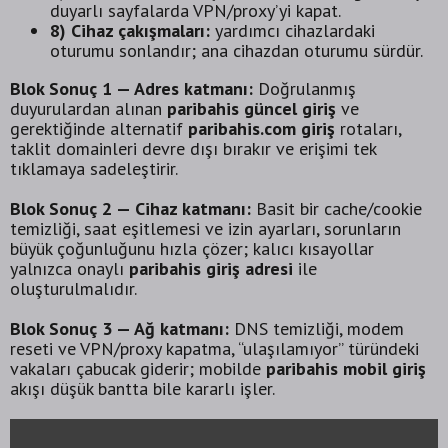
duyarlı sayfalarda VPN/proxy’yi kapat.
8) Cihaz çakışmaları:
yardımcı cihazlardaki
oturumu sonlandır; ana cihazdan oturumu sürdür.
Blok Sonuç 1 — Adres katmanı:
Doğrulanmış
duyurulardan alınan
paribahis güncel giriş
ve
gerektiğinde alternatif
paribahis.com giriş
rotaları,
taklit domainleri devre dışı bırakır ve erişimi tek
tıklamaya sadeleştirir.
Blok Sonuç 2 — Cihaz katmanı:
Basit bir cache/cookie
temizliği, saat eşitlemesi ve izin ayarları, sorunların
büyük çoğunluğunu hızla çözer; kalıcı kısayollar
yalnızca onaylı
paribahis giriş adresi
ile
oluşturulmalıdır.
Blok Sonuç 3 — Ağ katmanı:
DNS temizliği, modem
reseti ve VPN/proxy kapatma, “ulaşılamıyor” türündeki
vakaları çabucak giderir; mobilde
paribahis mobil giriş
akışı düşük bantta bile kararlı işler.