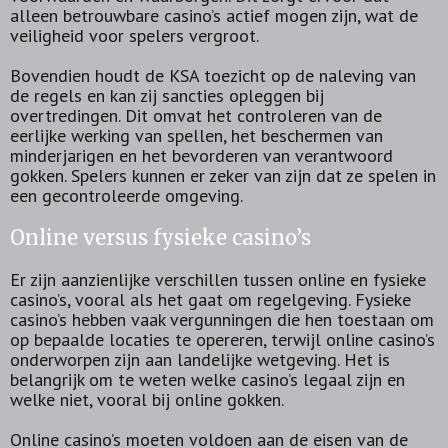
alleen betrouwbare casino’s actief mogen zijn, wat de
veiligheid voor spelers vergroot.
Bovendien houdt de KSA toezicht op de naleving van
de regels en kan zij sancties opleggen bij
overtredingen. Dit omvat het controleren van de
eerlijke werking van spellen, het beschermen van
minderjarigen en het bevorderen van verantwoord
gokken. Spelers kunnen er zeker van zijn dat ze spelen in
een gecontroleerde omgeving.
Online versus fysieke casino’s
Er zijn aanzienlijke verschillen tussen online en fysieke
casino’s, vooral als het gaat om regelgeving. Fysieke
casino’s hebben vaak vergunningen die hen toestaan om
op bepaalde locaties te opereren, terwijl online casino’s
onderworpen zijn aan landelijke wetgeving. Het is
belangrijk om te weten welke casino’s legaal zijn en
welke niet, vooral bij online gokken.
Online casino’s moeten voldoen aan de eisen van de