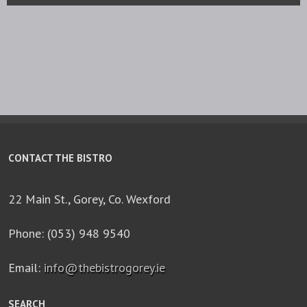
CONTACT THE BISTRO
22 Main St., Gorey, Co. Wexford
Phone: (053) 948 9540
Email:
info@thebistrogorey.ie
SEARCH