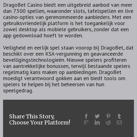
DragoBet Casino biedt een uitgebreid aanbod van meer
dan 7.500 spellen, waaronder slots, tafelspellen en live
casino-opties van gerenommeerde aanbieders. Met een
gebruiksvriendelijk platform is het toegankelijk voor
zowel desktop als mobiele gebruikers, zonder dat een
app gedownload hoeft te worden.
Veiligheid en eerlijk spel staan voorop bij DragoBet, dat
beschikt over een KSA-vergunning en geavanceerde
beveiligingstechnologieën. Nieuwe spelers profiteren
van aantrekkelijke bonussen, terwijl bestaande spelers
regelmatig kans maken op aanbiedingen. DragoBet
moedigt verantwoord gokken aan en biedt tools om
spelers te helpen bij het beheersen van hun
speelgedrag.
Share This Story,
Choose Your Platform!