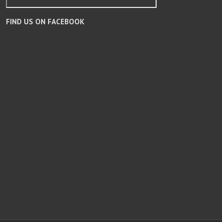
FIND US ON FACEBOOK