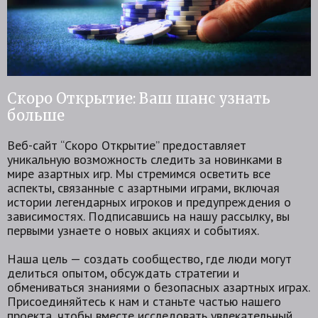
Скоро Открытие: Ваш шанс узнать
больше
Веб-сайт “Скоро Открытие” предоставляет
уникальную возможность следить за новинками в
мире азартных игр. Мы стремимся осветить все
аспекты, связанные с азартными играми, включая
истории легендарных игроков и предупреждения о
зависимостях. Подписавшись на нашу рассылку, вы
первыми узнаете о новых акциях и событиях.
Наша цель — создать сообщество, где люди могут
делиться опытом, обсуждать стратегии и
обмениваться знаниями о безопасных азартных играх.
Присоединяйтесь к нам и станьте частью нашего
проекта, чтобы вместе исследовать увлекательный