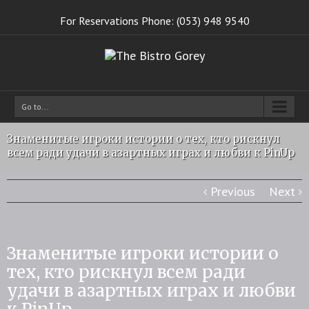
For Reservations Phone: (053) 948 9540
Go to...
Знаменитые игроки истории о тех, кто рискнул
всем ради удачи в азартных играх и любви к PinUp
Previous
Next
Знаменитые игроки истории о
тех, кто рискнул всем ради
удачи в азартных играх и любви