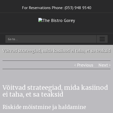
For Reservations Phone: (053) 948 9540
Go to...
Võitvad strateegiad, mida kasiinod ei taha, et sa teaksid
Previous
Next
Võitvad strateegiad, mida kasiinod
ei taha, et sa teaksid
Riskide mõistmine ja haldamine