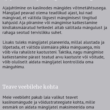
Ajajuhtimine on kasiinodes mängides võtmetähtsusega.
Mängijad peavad olema teadlikud ajast, kui nad
mängivad, et vältida liigsest mängimisest tingitud
kahjusid. Aja piiramine või mängimise katkestamine
kindlaksmääratud hetkedel aitab säilitada mängulust ja
rahaga seotud tervislikku suhet.
Lisaks tuleks mängijatel planeerida, millal alustada ja
lõpetada, et vältida ülemäära pikka mänguaega, mis
võib viia rahaliste kaotusteni. Taktika, nagu mängimise
katkestamine pärast teatud arvu kaotuste või võitude,
võib oluliselt aidata mängijatel kontrollida oma
mänguhimu.
Teave veebilehe kohta
Meie veebileht pakub laia valikut teavet
kasiinomängude ja võidustrateegiate kohta, mille
eesmärk on aidata mängijatel maksimeerida oma