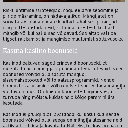
Riski juhtimise strateegiad, nagu eelarve seadmine ja
piiride määramine, on hädavajalikud. Mängijatel on
soovitatav seada endale kindlad rahalised piirangud
ning mitte ületada neid, sõltumata sellest, kui hästi
mängib või kui palju nad võidavad. See aitab vältida
liigset raiskamist ja mängimise muutumist sõltuvuseks.
Kasuta kasiino boonuseid
Kasiinod pakuvad sageli erinevaid boonuseid, et
meelitada uusi mängijaid ja hoida olemasolevaid. Need
boonused võivad olla tasuta mängud,
sissemaksetooted või lojaalsusprogrammid. Nende
boonuste kasutamine võib oluliselt suurendada mängija
võiduvõimalusi. Oluline on boonuste tingimustega
tutvuda ning mõista, kuidas neid kõige paremini ära
kasutada.
Kasiinod ei pruugi alati avaldada, kui kasulikud nende
boonused võivad olla, seega on mängija ülesanne neid
aktiivselt otsida ja kasutada. Näiteks, kui kasiino pakub