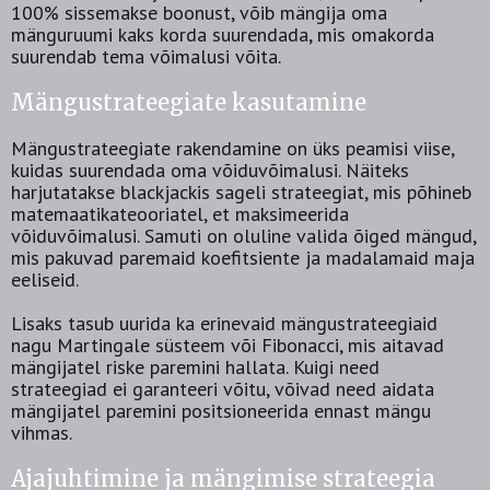
100% sissemakse boonust, võib mängija oma
mänguruumi kaks korda suurendada, mis omakorda
suurendab tema võimalusi võita.
Mängustrateegiate kasutamine
Mängustrateegiate rakendamine on üks peamisi viise,
kuidas suurendada oma võiduvõimalusi. Näiteks
harjutatakse blackjackis sageli strateegiat, mis põhineb
matemaatikateooriatel, et maksimeerida
võiduvõimalusi. Samuti on oluline valida õiged mängud,
mis pakuvad paremaid koefitsiente ja madalamaid maja
eeliseid.
Lisaks tasub uurida ka erinevaid mängustrateegiaid
nagu Martingale süsteem või Fibonacci, mis aitavad
mängijatel riske paremini hallata. Kuigi need
strateegiad ei garanteeri võitu, võivad need aidata
mängijatel paremini positsioneerida ennast mängu
vihmas.
Ajajuhtimine ja mängimise strateegia