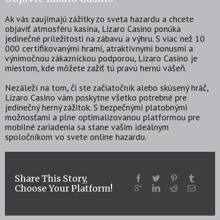
Ak vás zaujímajú zážitky zo sveta hazardu a chcete
objaviť atmosféru kasína, Lizaro Casino ponúka
jedinečné príležitosti na zábavu a výhru. S viac než 10
000 certifikovanými hrami, atraktívnymi bonusmi a
výnimočnou zákazníckou podporou, Lizaro Casino je
miestom, kde môžete zažiť tú pravú hernú vášeň.
Nezáleží na tom, či ste začiatočník alebo skúsený hráč,
Lizaro Casino vám poskytne všetko potrebné pre
jedinečný herný zážitok. S bezpečnými platobnými
možnosťami a plne optimalizovanou platformou pre
mobilné zariadenia sa stane vašim ideálnym
spoločníkom vo svete online hazardu.
Share This Story,
Choose Your Platform!