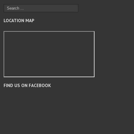
LOCATION MAP
FIND US ON FACEBOOK