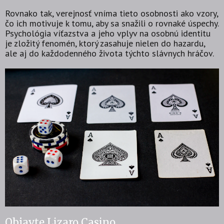
Rovnako tak, verejnosť vníma tieto osobnosti ako vzory,
čo ich motivuje k tomu, aby sa snažili o rovnaké úspechy.
Psychológia víťazstva a jeho vplyv na osobnú identitu
je zložitý fenomén, ktorý zasahuje nielen do hazardu,
ale aj do každodenného života týchto slávnych hráčov.
Objavte Lizaro Casino