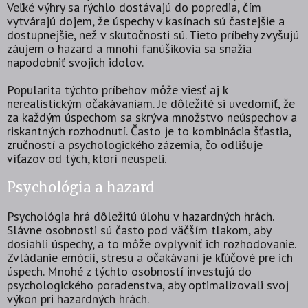
Veľké výhry sa rýchlo dostávajú do popredia, čím
vytvárajú dojem, že úspechy v kasínach sú častejšie a
dostupnejšie, než v skutočnosti sú. Tieto príbehy zvyšujú
záujem o hazard a mnohí fanúšikovia sa snažia
napodobniť svojich idolov.
Popularita týchto príbehov môže viesť aj k
nerealistickým očakávaniam. Je dôležité si uvedomiť, že
za každým úspechom sa skrýva množstvo neúspechov a
riskantných rozhodnutí. Často je to kombinácia šťastia,
zručností a psychologického zázemia, čo odlišuje
víťazov od tých, ktorí neuspeli.
Psychológia a hazard
Psychológia hrá dôležitú úlohu v hazardných hrách.
Slávne osobnosti sú často pod väčším tlakom, aby
dosiahli úspechy, a to môže ovplyvniť ich rozhodovanie.
Zvládanie emócií, stresu a očakávaní je kľúčové pre ich
úspech. Mnohé z týchto osobností investujú do
psychologického poradenstva, aby optimalizovali svoj
výkon pri hazardných hrách.