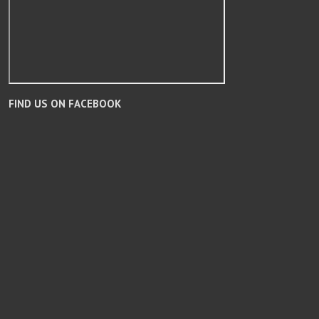
FIND US ON FACEBOOK