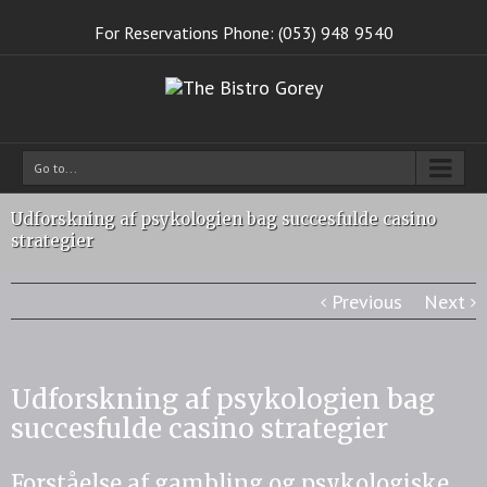
For Reservations Phone: (053) 948 9540
Go to...
Udforskning af psykologien bag succesfulde casino
strategier
Previous
Next
Udforskning af psykologien bag
succesfulde casino strategier
Forståelse af gambling og psykologiske