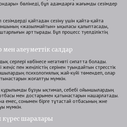
ондары» бөлінеді, бұл адамдарға жағымды сезімдер
 сезімдерді қайтадан сезіну үшін қайта-қайта
ойыншының «жазылмайтын» ықыласы қалыптасады,
ұштарлығын арттырады. Бұл процесс тәуелділіктің
 мен әлеуметтік салдар
қ әсерлері көбінесе негативті сипатта болады.
еңіс пен жеңілістің әсерінен туындайтын стресстік
ншылардың психологиялық жай-күйі төмендеп, олар
тынастарын жоғалтуы мүмкін.
тік құрылымды бұзуы ықтимал, себебі ойыншылардың
отбасы мен достарымен қатынастарын нашарлатады.
ана емес, сонымен бірге тұтастай отбасының және
ы мүмкін.
ы күрес шаралары