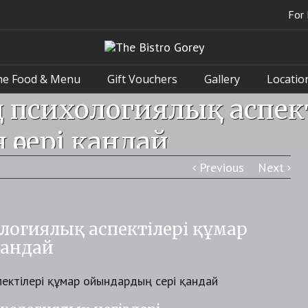
For 
he Food & Menu
Gift Vouchers
Gallery
Locatio
ің психологиялық аспек
әсері қандай
Previous
Next
ологиялық аспектілері құмар
қандай
пектілері құмар ойындардың әсері қандай