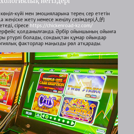
хологиялық негіздері
өңіл-күйі мен эмоцияларына терең әсер ететін
рда жеңіске жету немесе жеңілу сезімдері人的
теді, әсіресе
https://chickenroad-kz.com/
терфейс қолданылғанда. Әрбір ойыншының ойынға
ры әртүрлі болады, сондықтан құмар ойындар
логиялық факторлар маңызды рөл атқарады.