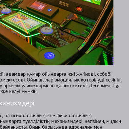
й, адамдар құмар ойындарға жиі жүгінеді, себебі
мектеседі. Ойыншылар эмоциялық көтерілуді сезініп,
үту арқылы уайымдарынан қашып кетеді. Дегенмен, бұл
ке әкелуі мүмкін.
еханизмдері
сс, ол психологиялық және физиологиялық
ындарға тәуелділіктің механизмдері, негізінен, мидың
байланысты. Ойын барысында адреналин мен