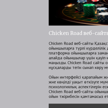
Chicken Road веб-сай
Chicken Road веб-сайты Қазақ
ойыншыларға түрлі күрделілік 
платформа ойыншыларға замана
алайда ойыншылар үшін қауіп-
маңызды. Chicken Road сайты 
нұсқаларды тегін сынап көру мү
Ойын интерфейсі қарапайым жә
және көңілді уақыт өткізуге м
психологиялық аспектілерін ес
Chicken Road веб-сайты ойыншы
ойын тәжірибесін қамтамасыз ет