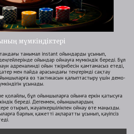
тының мүмкіндіктері
стандағы танымал instant ойындарды ұсынып,
деңгейлерінде ойындар ойнауға мүмкіндік береді. Бұл
уи адреналинді ойын тәжірибесін қамтамасыз етеді,
қатер мен пайда арасындағы теңгерімді сақтау
ойыншыларға өз тактикасын қалыптастыру үшін демо-
мкіндігін ұсынады.
не қолайлы, бұл ойыншыларға ойынға еркін қатысуға
үмкіндік береді. Дегенмен, ойыншылардың
кере отырып, жауапкершілікпен ойнау өте маңызды.
ларға барлық қажетті ақпаратты ұсынып, қауіпсіз
еді.