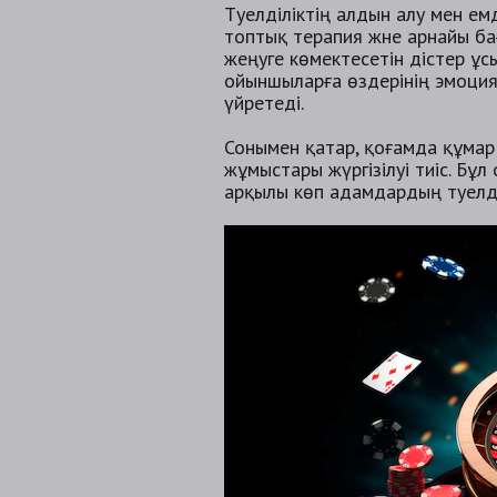
Тәуелділіктің алдын алу мен е
топтық терапия және арнайы б
жеңуге көмектесетін әдістер ұ
ойыншыларға өздерінің эмоци
үйретеді.
Сонымен қатар, қоғамда құмар
жұмыстары жүргізілуі тиіс. Б
арқылы көп адамдардың тәуелд