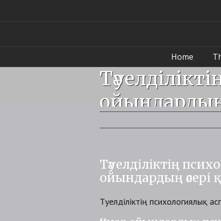
Home
T
Тәуелділікт
ойындардың 
Тәуелділіктің псих
ойындардың әсері 
Тәуелділіктің психологиялық ас