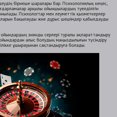
мдеудің бірнеше шаралары бар. Психологиялық кеңес,
ағдарламалар арқылы ойыншылардың тәуелділігін
сынылады. Психологтар мен әлеуметтік қызметкерлер
яларын бақылауды және дұрыс шешімдер қабылдауды
 ойындардың зиянды әсерлері туралы ақпараттандыру
ұл ойындардан алыс болудың маңыздылығын түсіндіру
ілікке ұшырауынан сақтандыруға болады.