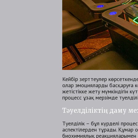
Кейбір зерттеулер көрсеткенде
олар эмоцияларды басқаруға кө
жетістікке жету мүмкіндігін к
процесс ұзақ мерзімде тәуелділік
Тәуелділіктің даму м
Тәуелділік – бұл күрделі проце
аспектілерден тұрады. Құмар ой
биохимиялық реакцияларымен 