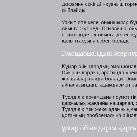
дофамин секілді «қуаныш горм
сыйлайды.
Уақыт өте келе, ойыншылар бұл
ойынға жүгінеді. Осылайша, 
нәтижесінде ол ойынға деген қ
қалыптасуына себеп болады.
Эмоционалдық әсерлер
Құмар ойындардың эмоционалды
Ойыншылардың арасында үнемі ж
жағдайлар пайда болады. Ойы
айналасындағы адамдармен қа
Тәуелділік қоғамдағы әлеумет
қаржылық жағдайы нашарлап, 
Тәуелділік тек жеке адамның ғ
қоғамның проблемасына айналу
Құмар ойындарға қарс