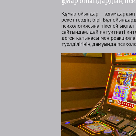
Құмар ойындардың пси
Құмар ойындар – адамдардың к
әрекеттердің бірі. Бұл ойында
психологиясына тікелей ықпал е
сайтындағыдай интуитивті ин
деген қатынасы мен реакцияла
тәуелділігінің дамуында психо