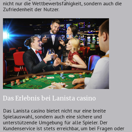
nicht nur die Wettbewerbsfähigkeit, sondern auch die
Zufriedenheit der Nutzer.
Das Erlebnis bei Lanista casino
Das Lanista casino bietet nicht nur eine breite
Spielauswahl, sondern auch eine sichere und
unterstützende Umgebung für alle Spieler. Der
Kundenservice ist stets erreichbar, um bei Fragen oder