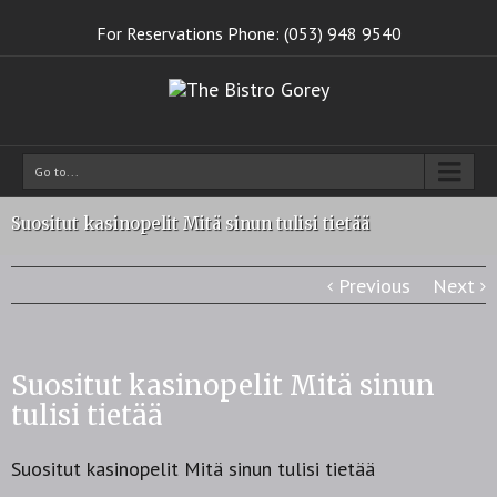
For Reservations Phone: (053) 948 9540
Go to...
Suositut kasinopelit Mitä sinun tulisi tietää
Previous
Next
Suositut kasinopelit Mitä sinun
tulisi tietää
Suositut kasinopelit Mitä sinun tulisi tietää