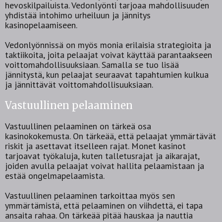
hevoskilpailuista. Vedonlyönti tarjoaa mahdollisuuden
yhdistää intohimo urheiluun ja jännitys
kasinopelaamiseen.
Vedonlyönnissä on myös monia erilaisia strategioita ja
taktiikoita, joita pelaajat voivat käyttää parantaakseen
voittomahdollisuuksiaan. Samalla se tuo lisää
jännitystä, kun pelaajat seuraavat tapahtumien kulkua
ja jännittävät voittomahdollisuuksiaan.
Vastuullinen pelaaminen
Vastuullinen pelaaminen on tärkeä osa
kasinokokemusta. On tärkeää, että pelaajat ymmärtävät
riskit ja asettavat itselleen rajat. Monet kasinot
tarjoavat työkaluja, kuten talletusrajat ja aikarajat,
joiden avulla pelaajat voivat hallita pelaamistaan ja
estää ongelmapelaamista.
Vastuullinen pelaaminen tarkoittaa myös sen
ymmärtämistä, että pelaaminen on viihdettä, ei tapa
ansaita rahaa. On tärkeää pitää hauskaa ja nauttia