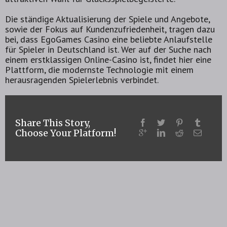
Die ständige Aktualisierung der Spiele und Angebote,
sowie der Fokus auf Kundenzufriedenheit, tragen dazu
bei, dass EgoGames Casino eine beliebte Anlaufstelle
für Spieler in Deutschland ist. Wer auf der Suche nach
einem erstklassigen Online-Casino ist, findet hier eine
Plattform, die modernste Technologie mit einem
herausragenden Spielerlebnis verbindet.
Share This Story,
Choose Your Platform!