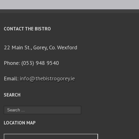
CONTACT THE BISTRO
22 Main St., Gorey, Co. Wexford
Phone: (053) 948 9540
Email:
info@thebistrogorey.ie
SEARCH
LOCATION MAP