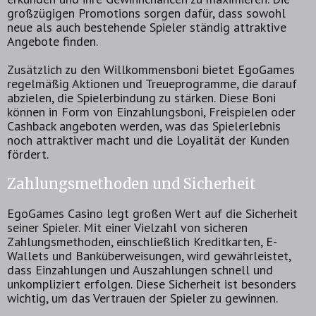
großzügigen Promotions sorgen dafür, dass sowohl
neue als auch bestehende Spieler ständig attraktive
Angebote finden.
Zusätzlich zu den Willkommensboni bietet EgoGames
regelmäßig Aktionen und Treueprogramme, die darauf
abzielen, die Spielerbindung zu stärken. Diese Boni
können in Form von Einzahlungsboni, Freispielen oder
Cashback angeboten werden, was das Spielerlebnis
noch attraktiver macht und die Loyalität der Kunden
fördert.
Zahlungsmethoden und Sicherheit
EgoGames Casino legt großen Wert auf die Sicherheit
seiner Spieler. Mit einer Vielzahl von sicheren
Zahlungsmethoden, einschließlich Kreditkarten, E-
Wallets und Banküberweisungen, wird gewährleistet,
dass Einzahlungen und Auszahlungen schnell und
unkompliziert erfolgen. Diese Sicherheit ist besonders
wichtig, um das Vertrauen der Spieler zu gewinnen.