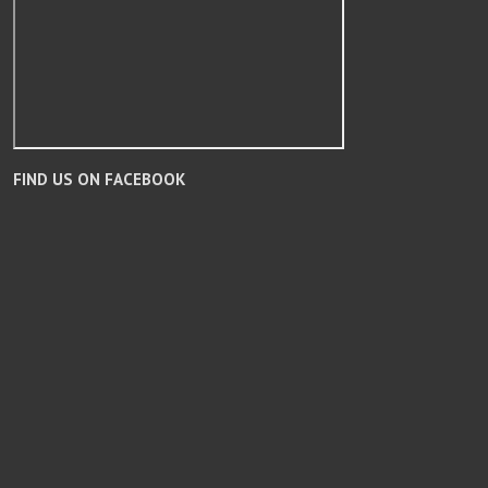
FIND US ON FACEBOOK