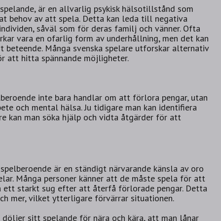
spelande, är en allvarlig psykisk hälsotillstånd som
t behov av att spela. Detta kan leda till negativa
ndividen, såväl som för deras familj och vänner. Ofta
rkar vara en ofarlig form av underhållning, men det kan
ivt beteende. Många svenska spelare utforskar alternativ
r att hitta spännande möjligheter.
elberoende inte bara handlar om att förlora pengar, utan
bete och mental hälsa. Ju tidigare man kan identifiera
re kan man söka hjälp och vidta åtgärder för att
 spelberoende är en ständigt närvarande känsla av oro
pelar. Många personer känner att de måste spela för att
ett starkt sug efter att återfå förlorade pengar. Detta
ch mer, vilket ytterligare förvärrar situationen.
döljer sitt spelande för nära och kära, att man lånar