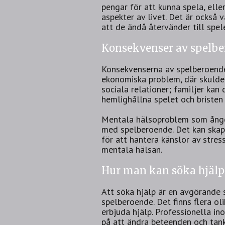
pengar för att kunna spela, elle
aspekter av livet. Det är också v
att de ändå återvänder till spel
Konsekvenser av spelbe
Konsekvenserna av spelberoende
ekonomiska problem, där skulder
sociala relationer; familjer kan
hemlighållna spelet och bristen 
Mentala hälsoproblem som ånges
med spelberoende. Det kan skap
för att hantera känslor av stress 
mentala hälsan.
Hur man kan söka hjälp
Att söka hjälp är en avgörande 
spelberoende. Det finns flera o
erbjuda hjälp. Professionella i
på att ändra beteenden och tan