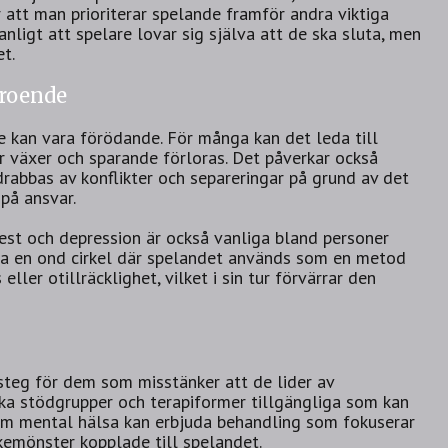
r att man prioriterar spelande framför andra viktiga
anligt att spelare lovar sig själva att de ska sluta, men
et.
roende
 kan vara förödande. För många kan det leda till
 växer och sparande förloras. Det påverkar också
 drabbas av konflikter och separeringar på grund av det
på ansvar.
t och depression är också vanliga bland personer
a en ond cirkel där spelandet används som en metod
eller otillräcklighet, vilket i sin tur förvärrar den
steg för dem som misstänker att de lider av
lika stödgrupper och terapiformer tillgängliga som kan
nom mental hälsa kan erbjuda behandling som fokuserar
kemönster kopplade till spelandet.