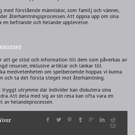
ig med förstående människor, som familj och vänner,
der återhämtningsprocessen. Att öppna upp om sina
a en befriande och helande upplevelse.
esurser
er att ge stöd och information till dem som påverkas av
d resurser, inklusive artiklar och länkar till
 öka medvetenheten om spelberoende hoppas vi kunna
lem och ta det första steget mot återhämtning.
tt tryggt utrymme där individer kan diskutera sina
dra. Att dela med sig av sin resa kan ofta vara en
el av helandeprocessen.
 Your