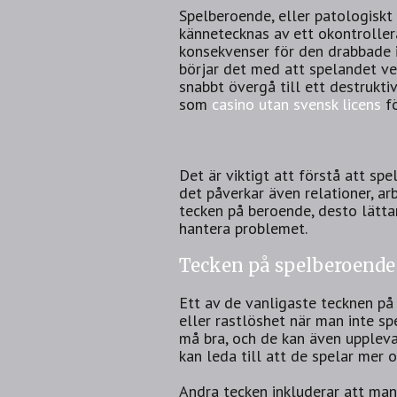
Spelberoende, eller patologiskt 
kännetecknas av ett okontrollera
konsekvenser för den drabbade i
börjar det med att spelandet ve
snabbt övergå till ett destrukt
som
casino utan svensk licens
fö
Det är viktigt att förstå att sp
det påverkar även relationer, ar
tecken på beroende, desto lätta
hantera problemet.
Tecken på spelberoende
Ett av de vanligaste tecknen på
eller rastlöshet när man inte s
må bra, och de kan även uppleva 
kan leda till att de spelar mer o
Andra tecken inkluderar att man 