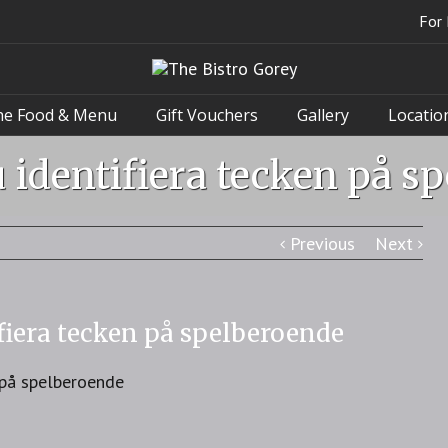
For 
he Food & Menu
Gift Vouchers
Gallery
Locatio
 identifiera tecken på s
Previous
Next
fiera tecken på spelberoende
n på spelberoende