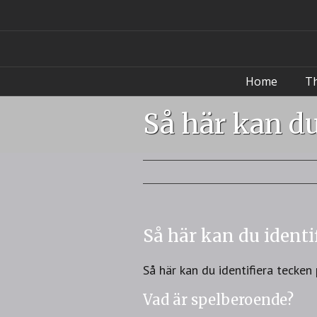
Home
T
Så här kan du
Så här kan du identi
Så här kan du identifiera tecke
Vad är spelberoende?