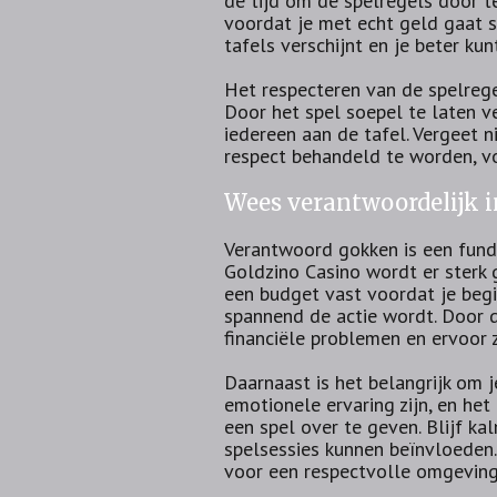
de tijd om de spelregels door t
voordat je met echt geld gaat s
tafels verschijnt en je beter kun
Het respecteren van de spelrege
Door het spel soepel te laten 
iedereen aan de tafel. Vergeet 
respect behandeld te worden, vo
Wees verantwoordelijk i
Verantwoord gokken is een funda
Goldzino Casino wordt er sterk 
een budget vast voordat je beg
spannend de actie wordt. Door d
financiële problemen en ervoor z
Daarnaast is het belangrijk om 
emotionele ervaring zijn, en het
een spel over te geven. Blijf ka
spelsessies kunnen beïnvloeden. 
voor een respectvolle omgeving