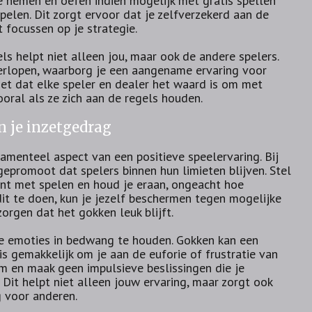
e nemen en oefen indien mogelijk met gratis spellen
pelen. Dit zorgt ervoor dat je zelfverzekerd aan de
t focussen op je strategie.
ls helpt niet alleen jou, maar ook de andere spelers.
verlopen, waarborg je een aangename ervaring voor
niet dat elke speler en dealer het waard is om met
oral als ze zich aan de regels houden.
n je inzetgedrag
menteel aspect van een positieve speelervaring. Bij
gepromoot dat spelers binnen hun limieten blijven. Stel
int met spelen en houd je eraan, ongeacht hoe
it te doen, kun je jezelf beschermen tegen mogelijke
orgen dat het gokken leuk blijft.
je emoties in bedwang te houden. Gokken kan een
 is gemakkelijk om je aan de euforie of frustratie van
lm en maak geen impulsieve beslissingen die je
Dit helpt niet alleen jouw ervaring, maar zorgt ook
 voor anderen.