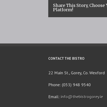
Share This Story, Choose
Platform!
CONTACT THE BISTRO
22 Main St., Gorey, Co. Wexford
Phone: (053) 948 9540
Email:
info@thebistrogorey.ie