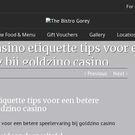
For 
he Food & Menu
Gift Vouchers
Gallery
Locatio
sino etiquette tips voor 
 bij goldzino casino
Previous
Next
iquette tips voor een betere
ldzino casino
 voor een betere speelervaring bij goldzino casino