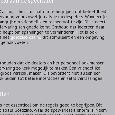
eid aan de speeltafel
Casino, is het cruciaal om te begrijpen dat beleefdheid
 ervaring voor zowel jou als je medespelers. Wanneer je
angrijk om vriendelijk en respectvol te zijn. Dit creëert
elervaring ten goede komt. Onthoud dat iedereen daar
d helpt om spanningen te verminderen. Het is ook
e het
goldzino casino
dit stimuleert en een omgeving
n gemak voelen.
thouden dat de dealers en het personeel ook mensen
rvaring zo leuk mogelijk te maken. Een vriendelijke
groot verschil maken. Dit bevordert niet alleen een
 leiden tot betere interacties en zelfs verrassingen
llen
is het essentieel om de regels goed te begrijpen. Dit
no zoals Goldzino, waar de spelvariëteit enorm is. Neem