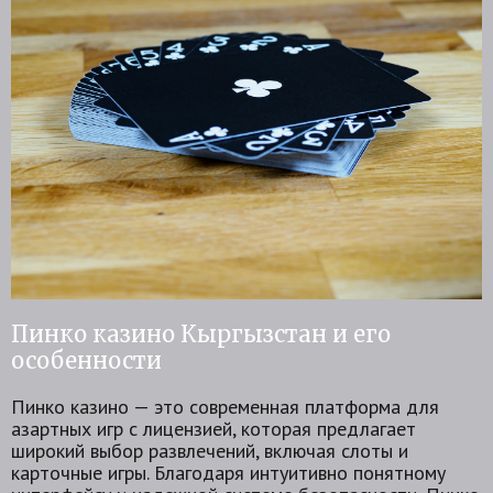
Пинко казино Кыргызстан и его
особенности
Пинко казино — это современная платформа для
азартных игр с лицензией, которая предлагает
широкий выбор развлечений, включая слоты и
карточные игры. Благодаря интуитивно понятному