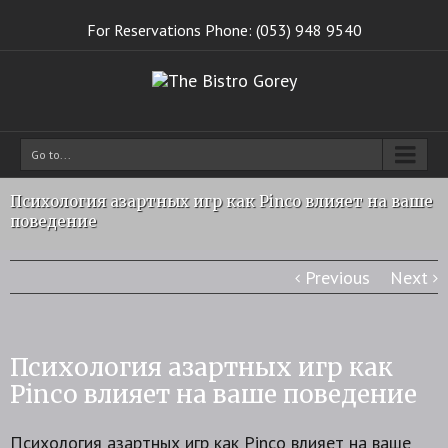
For Reservations Phone: (053) 948 9540
Go to...
Психология азартных игр как Pinco влияет на ваше
поведение
Previous
Next
Психология азартных игр как
Pinco влияет на ваше поведение
Психология азартных игр как Pinco влияет на ваше