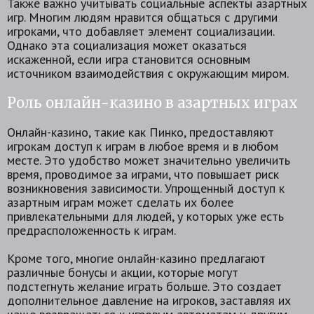
Также важно учитывать социальные аспекты азартных
игр. Многим людям нравится общаться с другими
игроками, что добавляет элемент социализации.
Однако эта социализация может оказаться
искаженной, если игра становится основным
источником взаимодействия с окружающим миром.
Роль онлайн-казино в азартных играх
Онлайн-казино, такие как Пинко, предоставляют
игрокам доступ к играм в любое время и в любом
месте. Это удобство может значительно увеличить
время, проводимое за играми, что повышает риск
возникновения зависимости. Упрощенный доступ к
азартным играм может сделать их более
привлекательными для людей, у которых уже есть
предрасположенность к играм.
Кроме того, многие онлайн-казино предлагают
различные бонусы и акции, которые могут
подстегнуть желание играть больше. Это создает
дополнительное давление на игроков, заставляя их