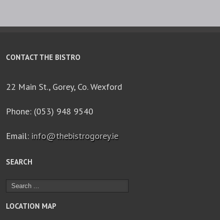
CONTACT THE BISTRO
22 Main St., Gorey, Co. Wexford
Phone: (053) 948 9540
Email:
info@thebistrogorey.ie
SEARCH
LOCATION MAP