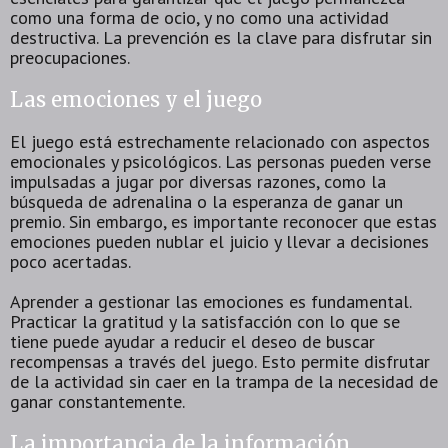
como una forma de ocio, y no como una actividad
destructiva. La prevención es la clave para disfrutar sin
preocupaciones.
Las emociones y el juego
El juego está estrechamente relacionado con aspectos
emocionales y psicológicos. Las personas pueden verse
impulsadas a jugar por diversas razones, como la
búsqueda de adrenalina o la esperanza de ganar un
premio. Sin embargo, es importante reconocer que estas
emociones pueden nublar el juicio y llevar a decisiones
poco acertadas.
Aprender a gestionar las emociones es fundamental.
Practicar la gratitud y la satisfacción con lo que se
tiene puede ayudar a reducir el deseo de buscar
recompensas a través del juego. Esto permite disfrutar
de la actividad sin caer en la trampa de la necesidad de
ganar constantemente.
La importancia de la información