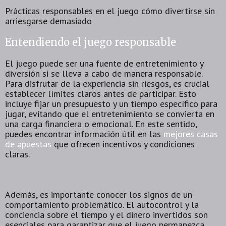
Prácticas responsables en el juego cómo divertirse sin
arriesgarse demasiado
Entendiendo el juego responsable
El juego puede ser una fuente de entretenimiento y
diversión si se lleva a cabo de manera responsable.
Para disfrutar de la experiencia sin riesgos, es crucial
establecer límites claros antes de participar. Esto
incluye fijar un presupuesto y un tiempo específico para
jugar, evitando que el entretenimiento se convierta en
una carga financiera o emocional. En este sentido,
puedes encontrar información útil en las
mejores casas
de apuestas
que ofrecen incentivos y condiciones
claras.
Además, es importante conocer los signos de un
comportamiento problemático. El autocontrol y la
conciencia sobre el tiempo y el dinero invertidos son
esenciales para garantizar que el juego permanezca