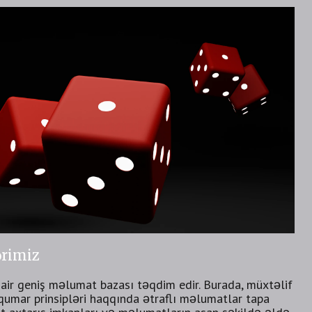
ərimiz
air geniş məlumat bazası təqdim edir. Burada, müxtəlif
 qumar prinsipləri haqqında ətraflı məlumatlar tapa