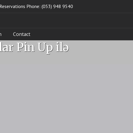
Reservations Phone: (053) 948 9540
n
Contact
ar Pin Up ilə