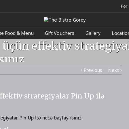
For 
he Food & Menu
Gift Vouchers
Gallery
Locatio
çün effektiv strategiyal
sınız
Previous
Next
ektiv strategiyalar Pin Up ilə
giyalar Pin Up ilə necə başlayırsınız