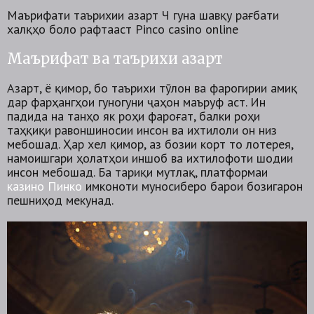
Маърифати таърихии азартӣ Чӣ гуна шавқу рағбати
халқҳо боло рафтааст Pinco casino online
Маърифат ва таърихи азарт
Азарт, ё қимор, бо таърихи тӯлонӣ ва фарогирии амиқ
дар фарҳангҳои гуногуни ҷаҳон маъруф аст. Ин
падида на танҳо як роҳи фароғат, балки роҳи
таҳқиқи равоншиносии инсон ва ихтилоли он низ
мебошад. Ҳар хел қимор, аз бозии корт то лотерея,
намоишгари ҳолатҳои иншоб ва ихтилофоти шодии
инсон мебошад. Ба тариқи мутлақ, платформаи
казино Пинко
имконоти муносиберо барои бозигарон
пешниҳод мекунад.