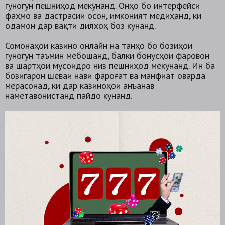
гуногун пешниҳод мекунанд. Онҳо бо интерфейси
фаҳмо ва дастрасии осон, имконият медиҳанд, ки
одамон дар вақти дилхоҳ бозӣ кунанд.
Сомонаҳои казино онлайн на танҳо бо бозиҳои
гуногун таъмин мебошанд, балки бонусҳои фаровон
ва шартҳои мусоидро низ пешниҳод мекунанд. Ин ба
бозигарон шеваи нави фароғат ва манфиат оварда
мерасонад, ки дар казиноҳои анъанавӣ
наметавонистанд пайдо кунанд.