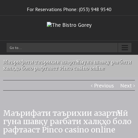
For Reservations Phone: (053) 948 9540
Go to...
Маърифати таърихии азартӣ Чӣ гуна шавқу рағбати
халқҳо боло рафтааст Pinco casino online
Previous
Next
Маърифати таърихии азартӣ Чӣ
гуна шавқу рағбати халқҳо боло
рафтааст Pinco casino online