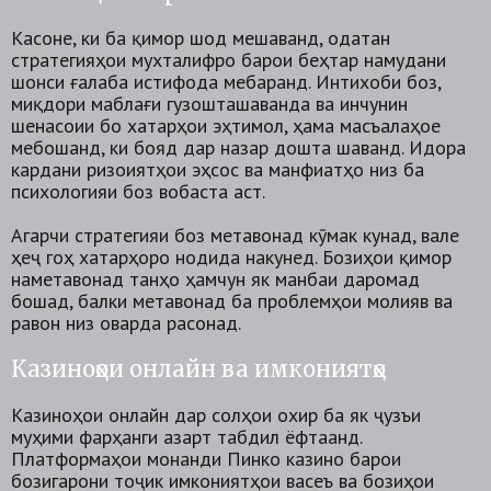
Касоне, ки ба қимор шод мешаванд, одатан
стратегияҳои мухталифро барои беҳтар намудани
шонси ғалаба истифода мебаранд. Интихоби бозӣ,
миқдори маблағи гузошташаванда ва инчунин
шенасоии бо хатарҳои эҳтимолӣ, ҳама масъалаҳое
мебошанд, ки бояд дар назар дошта шаванд. Идора
кардани ризоиятҳои эҳсосӣ ва манфиатҳо низ ба
психологияи бозӣ вобаста аст.
Агарчи стратегияи бозӣ метавонад кӯмак кунад, вале
ҳеҷ гоҳ хатарҳоро нодида накунед. Бозиҳои қиморӣ
наметавонад танҳо ҳамчун як манбаи даромад
бошад, балки метавонад ба проблемҳои молиявӣ ва
равонӣ низ оварда расонад.
Казиноҳои онлайн ва имкониятҳо
Казиноҳои онлайн дар солҳои охир ба як ҷузъи
муҳими фарҳанги азарт табдил ёфтаанд.
Платформаҳои монанди Пинко казино барои
бозигарони тоҷик имкониятҳои васеъ ва бозиҳои