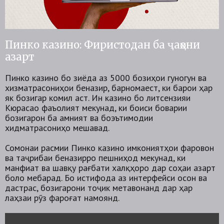
Пинко казино: Фиристодан ба ҷаҳони
азарт
Пинко казино бо зиёда аз 5000 бозиҳои гуногун ва
хизматрасониҳои беназир, барномаест, ки барои ҳар
як бозигар комил аст. Ин казино бо литсензияи
Кюрасао фаъолият мекунад, ки боиси боварии
бозигарон ба амният ва боэътимодии
хидматрасониҳо мешавад.
Сомонаи расмии Пинко казино имкониятҳои фаровон
ва таҷрибаи беназирро пешниҳод мекунад, ки
манфиат ва шавқу рағбати халқҳоро дар соҳаи азарт
боло мебарад. Бо истифода аз интерфейси осон ва
дастрасӣ, бозигарони тоҷик метавонанд дар ҳар
лаҳзаи рӯз фароғат намоянд.