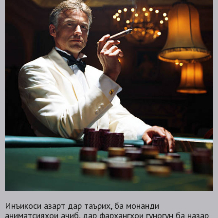
Инъикоси азарт дар таърих, ба монанди
аниматсияҳои аҷиб, дар фарҳангҳои гуногун ба назар