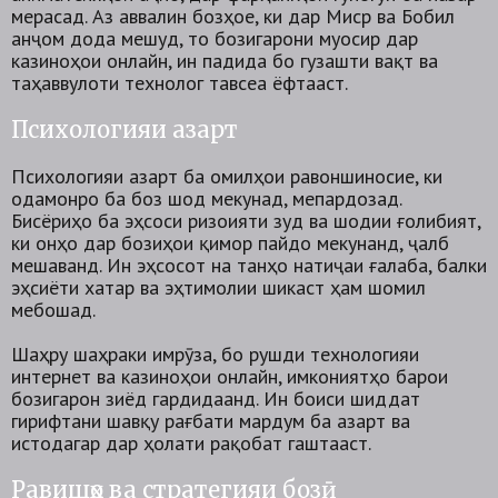
мерасад. Аз аввалин бозӣҳое, ки дар Миср ва Бобил
анҷом дода мешуд, то бозигарони муосир дар
казиноҳои онлайн, ин падида бо гузашти вақт ва
таҳаввулоти технологӣ тавсеа ёфтааст.
Психологияи азарт
Психологияи азарт ба омилҳои равоншиносие, ки
одамонро ба бозӣ шод мекунад, мепардозад.
Бисёриҳо ба эҳсоси ризоияти зуд ва шодии ғолибият,
ки онҳо дар бозиҳои қиморӣ пайдо мекунанд, ҷалб
мешаванд. Ин эҳсосот на танҳо натиҷаи ғалаба, балки
эҳсиёти хатар ва эҳтимолии шикаст ҳам шомил
мебошад.
Шаҳру шаҳраки имрӯза, бо рушди технологияи
интернет ва казиноҳои онлайн, имкониятҳо барои
бозигарон зиёд гардидаанд. Ин боиси шиддат
гирифтани шавқу рағбати мардум ба азарт ва
истодагарӣ дар ҳолати рақобат гаштааст.
Равишҳо ва стратегияи бозӣ