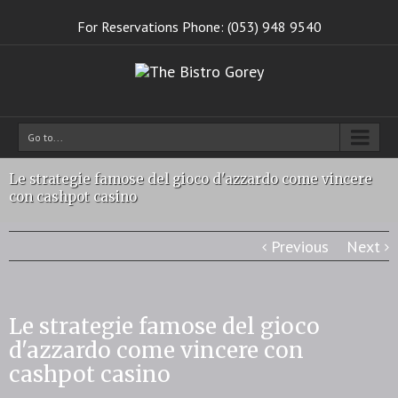
For Reservations Phone: (053) 948 9540
Go to...
Le strategie famose del gioco d'azzardo come vincere
con cashpot casino
Previous
Next
Le strategie famose del gioco
d'azzardo come vincere con
cashpot casino