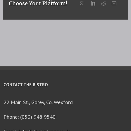
Choose Your Platform!
CONTACT THE BISTRO
22 Main St., Gorey, Co. Wexford
Phone: (053) 948 9540