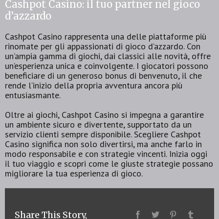
Cashpot Casino: il tuo partner nel gioco
d’azzardo
Cashpot Casino rappresenta una delle piattaforme più
rinomate per gli appassionati di gioco d’azzardo. Con
un’ampia gamma di giochi, dai classici alle novità, offre
un’esperienza unica e coinvolgente. I giocatori possono
beneficiare di un generoso bonus di benvenuto, il che
rende l’inizio della propria avventura ancora più
entusiasmante.
Oltre ai giochi, Cashpot Casino si impegna a garantire
un ambiente sicuro e divertente, supportato da un
servizio clienti sempre disponibile. Scegliere Cashpot
Casino significa non solo divertirsi, ma anche farlo in
modo responsabile e con strategie vincenti. Inizia oggi
il tuo viaggio e scopri come le giuste strategie possano
migliorare la tua esperienza di gioco.
Share This Story,