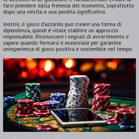
farsi prendere dalla frenesia del momento, soprattutto
dopo una vincita o una perdita significativa.
Inoltre, il gioco d’azzardo può creare una forma di
dipendenza, quindi è vitale stabilire un approccio
responsabile. Riconoscere i segnali di avvertimento e
sapere quando fermarsi è essenziale per garantire
un’esperienza di gioco positiva e sostenibile nel tempo.