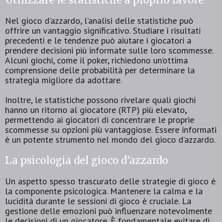
Nel gioco d’azzardo, l’analisi delle statistiche può
offrire un vantaggio significativo. Studiare i risultati
precedenti e le tendenze può aiutare i giocatori a
prendere decisioni più informate sulle loro scommesse.
Alcuni giochi, come il poker, richiedono un’ottima
comprensione delle probabilità per determinare la
strategia migliore da adottare.
Inoltre, le statistiche possono rivelare quali giochi
hanno un ritorno al giocatore (RTP) più elevato,
permettendo ai giocatori di concentrare le proprie
scommesse su opzioni più vantaggiose. Essere informati
è un potente strumento nel mondo del gioco d’azzardo.
La psicologia del gioco d’azzardo
Un aspetto spesso trascurato delle strategie di gioco è
la componente psicologica. Mantenere la calma e la
lucidità durante le sessioni di gioco è cruciale. La
gestione delle emozioni può influenzare notevolmente
le decisioni di un giocatore. È fondamentale evitare di