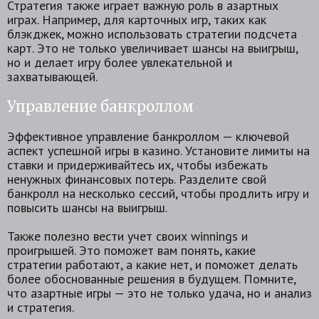
Стратегия также играет важную роль в азартных
играх. Например, для карточных игр, таких как
блэкджек, можно использовать стратегии подсчета
карт. Это не только увеличивает шансы на выигрыш,
но и делает игру более увлекательной и
захватывающей.
Управление банкроллом
Эффективное управление банкроллом — ключевой
аспект успешной игры в казино. Установите лимиты на
ставки и придерживайтесь их, чтобы избежать
ненужных финансовых потерь. Разделите свой
банкролл на несколько сессий, чтобы продлить игру и
повысить шансы на выигрыш.
Также полезно вести учет своих winnings и
проигрышей. Это поможет вам понять, какие
стратегии работают, а какие нет, и поможет делать
более обоснованные решения в будущем. Помните,
что азартные игры — это не только удача, но и анализ
и стратегия.