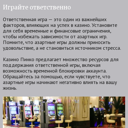
Играйте ответственно
Ответственная игра — это один из важнейших
факторов, влияющих на успех в казино. Установите
для себя временные и финансовые ограничения,
чтобы избежать зависимости от азартных игр.
Помните, что азартные игры должны приносить
удовольствие, а не становиться источником стресса.
Казино Пинко предлагает множество ресурсов для
поддержания ответственной игры, включая
возможность временной блокировки аккаунта.
Обращайтесь за помощью, если чувствуете, что
азартные игры начинают негативно влиять на вашу
жизнь.