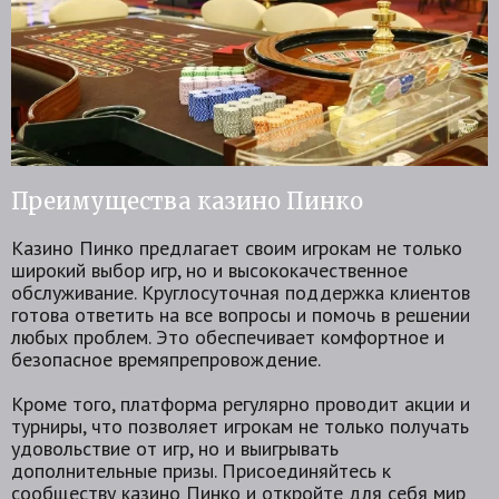
Преимущества казино Пинко
Казино Пинко предлагает своим игрокам не только
широкий выбор игр, но и высококачественное
обслуживание. Круглосуточная поддержка клиентов
готова ответить на все вопросы и помочь в решении
любых проблем. Это обеспечивает комфортное и
безопасное времяпрепровождение.
Кроме того, платформа регулярно проводит акции и
турниры, что позволяет игрокам не только получать
удовольствие от игр, но и выигрывать
дополнительные призы. Присоединяйтесь к
сообществу казино Пинко и откройте для себя мир