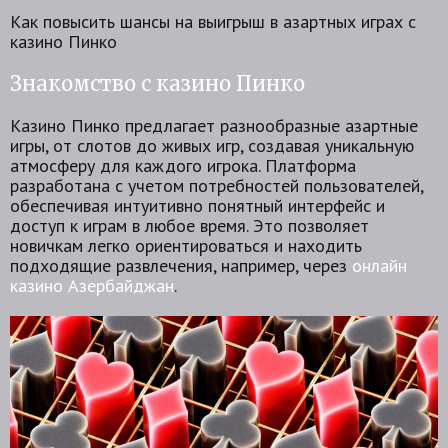
Как повысить шансы на выигрыш в азартных играх с
казино Пинко
Знакомство с казино Пинко
Казино Пинко предлагает разнообразные азартные
игры, от слотов до живых игр, создавая уникальную
атмосферу для каждого игрока. Платформа
разработана с учетом потребностей пользователей,
обеспечивая интуитивно понятный интерфейс и
доступ к играм в любое время. Это позволяет
новичкам легко ориентироваться и находить
подходящие развлечения, например, через
онлайн
казино Азербайджан
.