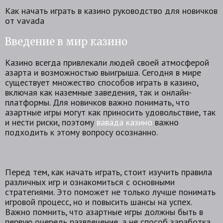
Как начать играть в казино руководство для новичков
от vavada
Введение в мир казино
Казино всегда привлекали людей своей атмосферой
азарта и возможностью выигрыша. Сегодня в мире
существует множество способов играть в казино,
включая как наземные заведения, так и онлайн-
платформы. Для новичков важно понимать, что
азартные игры могут как приносить удовольствие, так
и нести риски, поэтому
вавада казино
важно
подходить к этому вопросу осознанно.
Перед тем, как начать играть, стоит изучить правила
различных игр и ознакомиться с основными
стратегиями. Это поможет не только лучше понимать
игровой процесс, но и повысить шансы на успех.
Важно помнить, что азартные игры должны быть в
первую очередь развлечение, а не способ заработка.