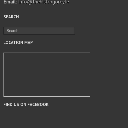
Email:
info@thebistrogorey.ie
SEARCH
LOCATION MAP
FIND US ON FACEBOOK