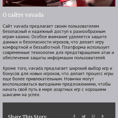
О сайте vavada
Сайт vavada предлагает своим пользователям
безопасный и надежный доступ к разнообразным
играм казино. Особое внимание уделяется защите
данных и безопасности игроков, что делает игру
комфортной и беззаботной. Платформа использует
современные технологии для предотвращения атак и
обеспечения защиты информации пользователей.
Кроме того, vavada предлагает широкий выбор игр и
бонусов для новых игроков, что делает процесс игры
еще более привлекательным. Новички могут
воспользоваться выгодными предложениями, чтобы
начать свой путь в мире азартных игр с хорошими
шансами на успех.
Share This Story,