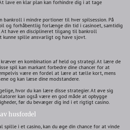
At lave en klar plan kan forhindre dig i at tage
 bankroll i mindre portioner til hver spilsession. På
il og forhåbentlig forlænge din tid i casinoet, samtidig
At have en disciplineret tilgang til bankroll
kunne spille ansvarligt og have sjovt.
 kræver en kombination af held og strategi. At lære de
sse spil kan markant forbedre dine chancer for at
sempelvis være en fordel at lære at tælle kort, mens
dsene og kan læse dine modstandere.
lige, hvor du kan lære disse strategier. At øve sig
mulatorer kan også være en god måde at opbygge
gheder, før du bevæger dig ind i et rigtigt casino.
lav husfordel
l spille i et casino, kan du øge din chance for at vinde