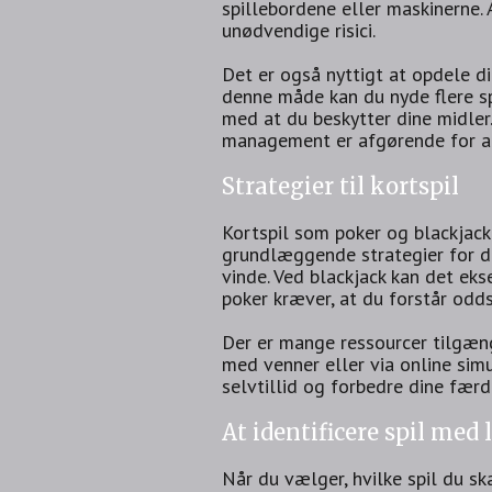
spillebordene eller maskinerne. 
unødvendige risici.
Det er også nyttigt at opdele din
denne måde kan du nyde flere sp
med at du beskytter dine midler. 
management er afgørende for at 
Strategier til kortspil
Kortspil som poker og blackjack
grundlæggende strategier for di
vinde. Ved blackjack kan det ek
poker kræver, at du forstår od
Der er mange ressourcer tilgænge
med venner eller via online si
selvtillid og forbedre dine færdi
At identificere spil med 
Når du vælger, hvilke spil du ska