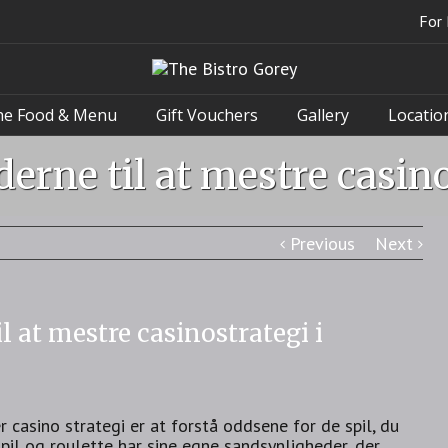
For 
he Food & Menu
Gift Vouchers
Gallery
Locatio
ne til at mestre casino
Previous
Next
 at mestre casinostrategi i
casino strategi er at forstå oddsene for de spil, du
spil og roulette har sine egne sandsynligheder, der