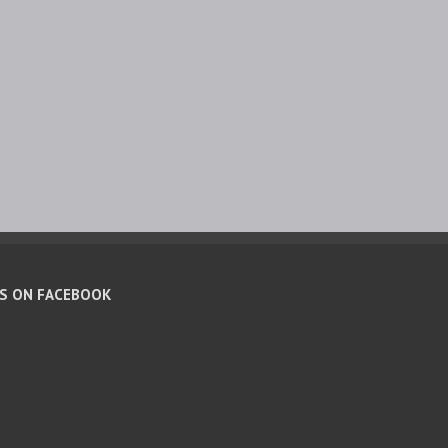
US ON FACEBOOK