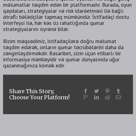
məlumatlar təqdim edən bir platformadır. Burada, oyun
qaydaları, strategiyalar və risk idarəetməsi ilə bağlı
ətraflı bələdçilər tapmaq mümkündür. İstifadəçi dostu
interfeysi ilə, hər kəs öz rahatlığında qumar
strategiyalarını öyrənə bilər.
Bizim məqsədimiz, istifadəçilərə doğru məlumat
təqdim edərək, onların qumar təcrübələrini daha da
zənginləşdirməkdir. Basaribet, sizin üçün etibarlı bir
informasiya mənbəyidir və qumar dünyasında uğur
qazanmağınıza kömək edir.
Share This Story,
Choose Your Platform!