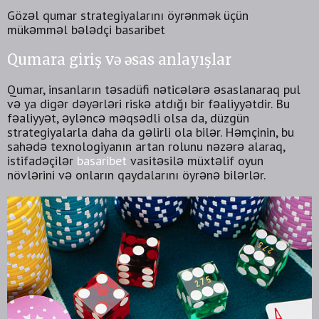
Gözəl qumar strategiyalarını öyrənmək üçün
mükəmməl bələdçi basaribet
Qumara giriş və əsas anlayışlar
Qumar, insanların təsadüfi nəticələrə əsaslanaraq pul
və ya digər dəyərləri riskə atdığı bir fəaliyyətdir. Bu
fəaliyyət, əyləncə məqsədli olsa da, düzgün
strategiyalarla daha da gəlirli ola bilər. Həmçinin, bu
sahədə texnologiyanın artan rolunu nəzərə alaraq,
istifadəçilər
basaribet
vasitəsilə müxtəlif oyun
növlərini və onların qaydalarını öyrənə bilərlər.