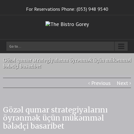
For Reservations Phone: (053) 948 9540
Go to...
Gözəl qumar strategiyalarını öyrənmək üçün mükəmməl
bələdçi basaribet
Previous
Next
Gözəl qumar strategiyalarını
öyrənmək üçün mükəmməl
bələdçi basaribet