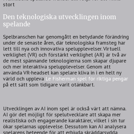
stort
Den teknologiska utvecklingen inom
spelande
Spelbranschen har genomgått en betydande förändring
under de senaste åren, där teknologiska framsteg har
lett till nya och innovativa spelupplevelser. Virtuell
verklighet (VR) och förstärkt verklighet (AR) är två av
de mest spännande teknologierna som skapar djupare
och mer interaktiva spelupplevelser. Genom att
använda VR-headset kan spelare kliva in i en helt ny
värld och uppleva
Le Fisherman spel för riktiga pengar
på ett sätt som tidigare varit otänkbart.
Utvecklingen av AI inom spel är också värt att nämna.
AI gör det möjligt för spelutvecklare att skapa mer
realistiska och engagerande karaktärer, vilket i sin tur
ökar spelarnas upplevelse. Dessutom kan AI analysera
spelarens beteende för att erbjuda skräddarsydda