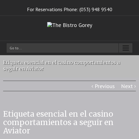
For Reservations Phone: (053) 948 9540
Go to...
Etiqueta esencial en el casino comportamientos a
seguir en Aviator
Previous
Next
Etiqueta esencial en el casino
comportamientos a seguir en
Aviator