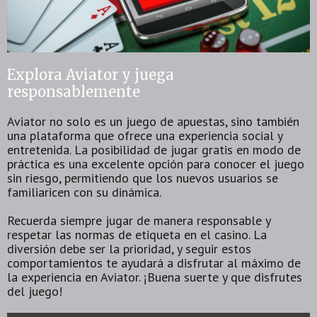
Explora Aviator y juega
responsablemente
Aviator no solo es un juego de apuestas, sino también
una plataforma que ofrece una experiencia social y
entretenida. La posibilidad de jugar gratis en modo de
práctica es una excelente opción para conocer el juego
sin riesgo, permitiendo que los nuevos usuarios se
familiaricen con su dinámica.
Recuerda siempre jugar de manera responsable y
respetar las normas de etiqueta en el casino. La
diversión debe ser la prioridad, y seguir estos
comportamientos te ayudará a disfrutar al máximo de
la experiencia en Aviator. ¡Buena suerte y que disfrutes
del juego!