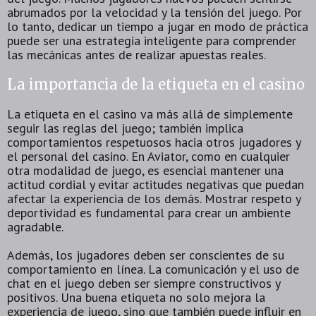
abrumados por la velocidad y la tensión del juego. Por
lo tanto, dedicar un tiempo a jugar en modo de práctica
puede ser una estrategia inteligente para comprender
las mecánicas antes de realizar apuestas reales.
La importancia de la etiqueta en el casino
La etiqueta en el casino va más allá de simplemente
seguir las reglas del juego; también implica
comportamientos respetuosos hacia otros jugadores y
el personal del casino. En Aviator, como en cualquier
otra modalidad de juego, es esencial mantener una
actitud cordial y evitar actitudes negativas que puedan
afectar la experiencia de los demás. Mostrar respeto y
deportividad es fundamental para crear un ambiente
agradable.
Además, los jugadores deben ser conscientes de su
comportamiento en línea. La comunicación y el uso de
chat en el juego deben ser siempre constructivos y
positivos. Una buena etiqueta no solo mejora la
experiencia de juego, sino que también puede influir en