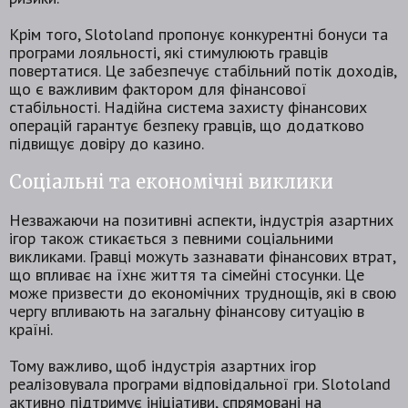
Крім того, Slotoland пропонує конкурентні бонуси та
програми лояльності, які стимулюють гравців
повертатися. Це забезпечує стабільний потік доходів,
що є важливим фактором для фінансової
стабільності. Надійна система захисту фінансових
операцій гарантує безпеку гравців, що додатково
підвищує довіру до казино.
Соціальні та економічні виклики
Незважаючи на позитивні аспекти, індустрія азартних
ігор також стикається з певними соціальними
викликами. Гравці можуть зазнавати фінансових втрат,
що впливає на їхнє життя та сімейні стосунки. Це
може призвести до економічних труднощів, які в свою
чергу впливають на загальну фінансову ситуацію в
країні.
Тому важливо, щоб індустрія азартних ігор
реалізовувала програми відповідальної гри. Slotoland
активно підтримує ініціативи, спрямовані на