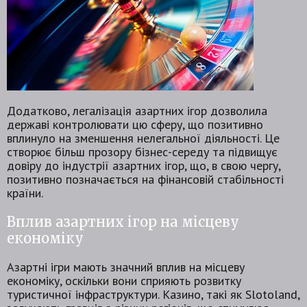
Додатково, легалізація азартних ігор дозволила
державі контролювати цю сферу, що позитивно
вплинуло на зменшення нелегальної діяльності. Це
створює більш прозору бізнес-середу та підвищує
довіру до індустрії азартних ігор, що, в свою чергу,
позитивно позначається на фінансовій стабільності
країни.
Вплив азартних ігор на місцеву
економіку
Азартні ігри мають значний вплив на місцеву
економіку, оскільки вони сприяють розвитку
туристичної інфраструктури. Казино, такі як Slotoland,