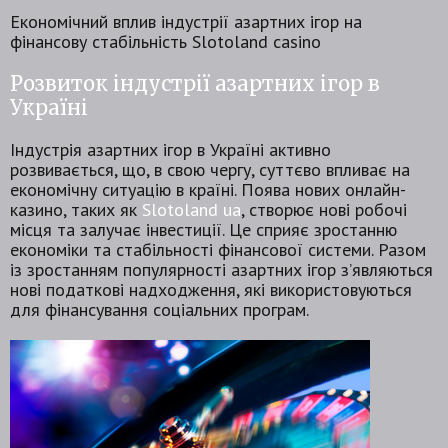
Економічний вплив індустрії азартних ігор на
фінансову стабільність Slotoland casino
Розвиток індустрії азартних ігор в
Україні
Індустрія азартних ігор в Україні активно
розвивається, що, в свою чергу, суттєво впливає на
економічну ситуацію в країні. Поява нових онлайн-
казино, таких як
Slotoland ua
, створює нові робочі
місця та залучає інвестиції. Це сприяє зростанню
економіки та стабільності фінансової системи. Разом
із зростанням популярності азартних ігор з’являються
нові податкові надходження, які використовуються
для фінансування соціальних програм.