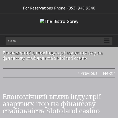
For Reservations Phone: (053) 948 9540
Go to...
Економічний вплив індустрії азартних ігор на
фінансову стабільність Slotoland casino
Previous
Next
Економічний вплив індустрії
азартних ігор на фінансову
стабільність Slotoland casino