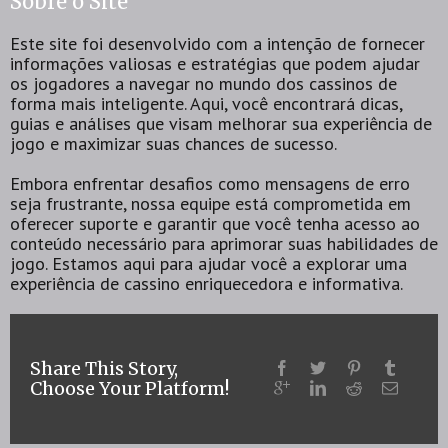
Sobre o Site
Este site foi desenvolvido com a intenção de fornecer
informações valiosas e estratégias que podem ajudar
os jogadores a navegar no mundo dos cassinos de
forma mais inteligente. Aqui, você encontrará dicas,
guias e análises que visam melhorar sua experiência de
jogo e maximizar suas chances de sucesso.
Embora enfrentar desafios como mensagens de erro
seja frustrante, nossa equipe está comprometida em
oferecer suporte e garantir que você tenha acesso ao
conteúdo necessário para aprimorar suas habilidades de
jogo. Estamos aqui para ajudar você a explorar uma
experiência de cassino enriquecedora e informativa.
Share This Story,
Choose Your Platform!