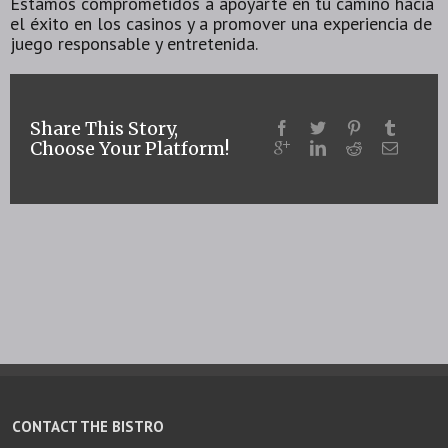
Estamos comprometidos a apoyarte en tu camino hacia
el éxito en los casinos y a promover una experiencia de
juego responsable y entretenida.
Share This Story,
Choose Your Platform!
CONTACT THE BISTRO