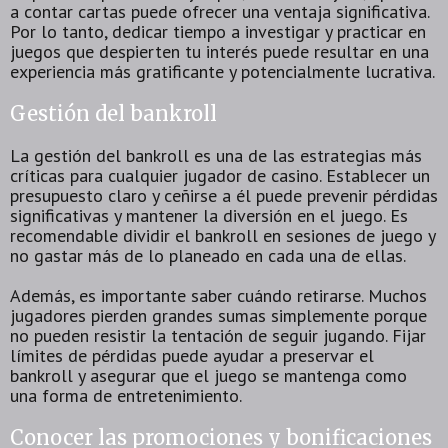
a contar cartas puede ofrecer una ventaja significativa.
Por lo tanto, dedicar tiempo a investigar y practicar en
juegos que despierten tu interés puede resultar en una
experiencia más gratificante y potencialmente lucrativa.
Gestión del bankroll
La gestión del bankroll es una de las estrategias más
críticas para cualquier jugador de casino. Establecer un
presupuesto claro y ceñirse a él puede prevenir pérdidas
significativas y mantener la diversión en el juego. Es
recomendable dividir el bankroll en sesiones de juego y
no gastar más de lo planeado en cada una de ellas.
Además, es importante saber cuándo retirarse. Muchos
jugadores pierden grandes sumas simplemente porque
no pueden resistir la tentación de seguir jugando. Fijar
límites de pérdidas puede ayudar a preservar el
bankroll y asegurar que el juego se mantenga como
una forma de entretenimiento.
Conocer las promociones y bonificaciones