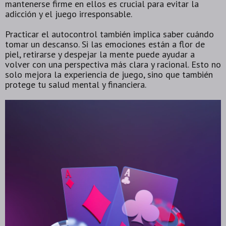
mantenerse firme en ellos es crucial para evitar la
adicción y el juego irresponsable.
Practicar el autocontrol también implica saber cuándo
tomar un descanso. Si las emociones están a flor de
piel, retirarse y despejar la mente puede ayudar a
volver con una perspectiva más clara y racional. Esto no
solo mejora la experiencia de juego, sino que también
protege tu salud mental y financiera.