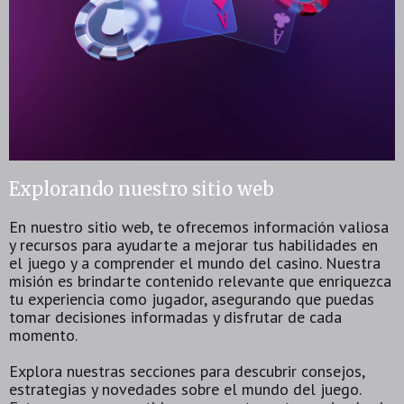
Explorando nuestro sitio web
En nuestro sitio web, te ofrecemos información valiosa
y recursos para ayudarte a mejorar tus habilidades en
el juego y a comprender el mundo del casino. Nuestra
misión es brindarte contenido relevante que enriquezca
tu experiencia como jugador, asegurando que puedas
tomar decisiones informadas y disfrutar de cada
momento.
Explora nuestras secciones para descubrir consejos,
estrategias y novedades sobre el mundo del juego.