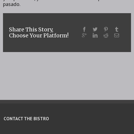
pasado.
Share This Story,
Choose Your Platform!
CONTACT THE BISTRO