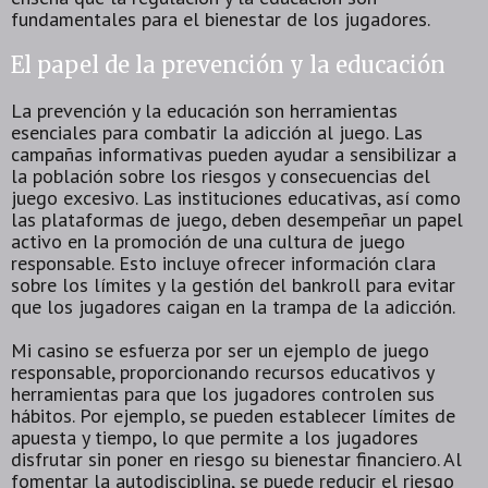
fundamentales para el bienestar de los jugadores.
El papel de la prevención y la educación
La prevención y la educación son herramientas
esenciales para combatir la adicción al juego. Las
campañas informativas pueden ayudar a sensibilizar a
la población sobre los riesgos y consecuencias del
juego excesivo. Las instituciones educativas, así como
las plataformas de juego, deben desempeñar un papel
activo en la promoción de una cultura de juego
responsable. Esto incluye ofrecer información clara
sobre los límites y la gestión del bankroll para evitar
que los jugadores caigan en la trampa de la adicción.
Mi casino se esfuerza por ser un ejemplo de juego
responsable, proporcionando recursos educativos y
herramientas para que los jugadores controlen sus
hábitos. Por ejemplo, se pueden establecer límites de
apuesta y tiempo, lo que permite a los jugadores
disfrutar sin poner en riesgo su bienestar financiero. Al
fomentar la autodisciplina, se puede reducir el riesgo