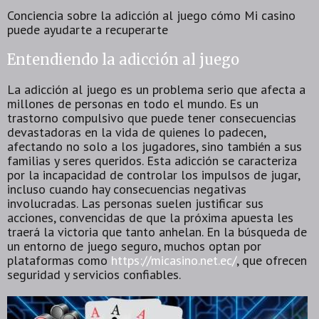
Conciencia sobre la adicción al juego cómo Mi casino
puede ayudarte a recuperarte
Entendiendo la adicción al juego
La adicción al juego es un problema serio que afecta a
millones de personas en todo el mundo. Es un
trastorno compulsivo que puede tener consecuencias
devastadoras en la vida de quienes lo padecen,
afectando no solo a los jugadores, sino también a sus
familias y seres queridos. Esta adicción se caracteriza
por la incapacidad de controlar los impulsos de jugar,
incluso cuando hay consecuencias negativas
involucradas. Las personas suelen justificar sus
acciones, convencidas de que la próxima apuesta les
traerá la victoria que tanto anhelan. En la búsqueda de
un entorno de juego seguro, muchos optan por
plataformas como
https://micasino.net.ec/
, que ofrecen
seguridad y servicios confiables.