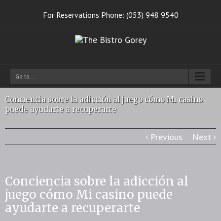
For Reservations Phone: (053) 948 9540
Go to...
Conciencia sobre la adicción al juego cómo Mi casino
puede ayudarte a recuperarte
Previous
Next
Conciencia sobre la adicción al
juego cómo Mi casino puede
ayudarte a recuperarte