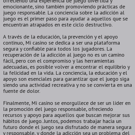
ofreciendo una experiencia de juego divertida y
emocionante, sino también promoviendo prácticas de
juego responsable. La conciencia sobre la adicción al
juego es el primer paso para ayudar a aquellos que se
encuentran atrapados en este ciclo destructivo.
A través de la educación, la prevención y el apoyo
continuo, Mi casino se dedica a ser una plataforma
segura y confiable para todos los jugadores. La
recuperación de la adicción al juego no es un camino
fácil, pero con el compromiso y las herramientas
adecuadas, es posible volver a encontrar el equilibrio y
la felicidad en la vida. La conciencia, la educación y el
apoyo son esenciales para garantizar que el juego siga
siendo una actividad recreativa y no se convierta en una
fuente de dolor.
Finalmente, Mi casino se enorgullece de ser un líder en
la promoción del juego responsable, ofreciendo
recursos y apoyo para aquellos que buscan mejorar sus
hábitos de juego. Juntos, podemos trabajar hacia un
futuro donde el juego sea disfrutado de manera segura
y responsable, y donde la adicción sea un problema del