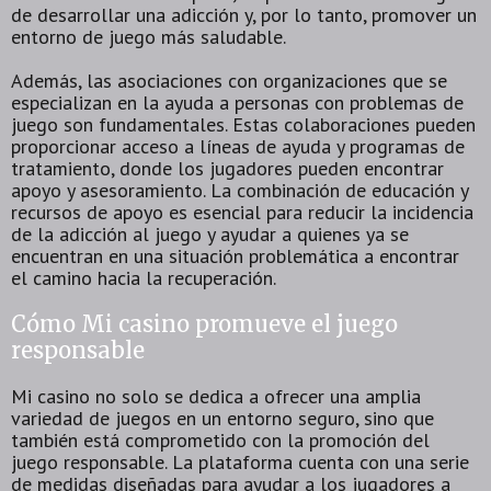
de desarrollar una adicción y, por lo tanto, promover un
entorno de juego más saludable.
Además, las asociaciones con organizaciones que se
especializan en la ayuda a personas con problemas de
juego son fundamentales. Estas colaboraciones pueden
proporcionar acceso a líneas de ayuda y programas de
tratamiento, donde los jugadores pueden encontrar
apoyo y asesoramiento. La combinación de educación y
recursos de apoyo es esencial para reducir la incidencia
de la adicción al juego y ayudar a quienes ya se
encuentran en una situación problemática a encontrar
el camino hacia la recuperación.
Cómo Mi casino promueve el juego
responsable
Mi casino no solo se dedica a ofrecer una amplia
variedad de juegos en un entorno seguro, sino que
también está comprometido con la promoción del
juego responsable. La plataforma cuenta con una serie
de medidas diseñadas para ayudar a los jugadores a