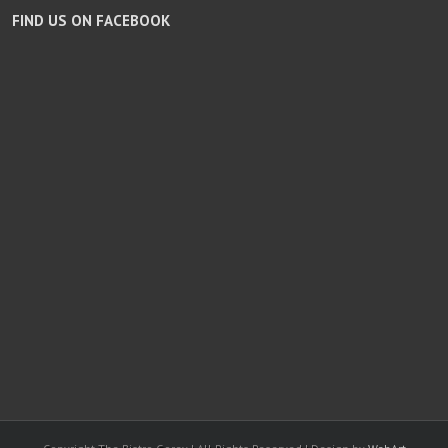
FIND US ON FACEBOOK