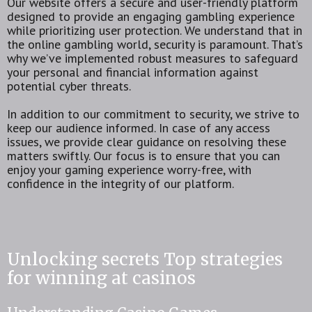
Our website offers a secure and user-friendly platform
designed to provide an engaging gambling experience
while prioritizing user protection. We understand that in
the online gambling world, security is paramount. That’s
why we’ve implemented robust measures to safeguard
your personal and financial information against
potential cyber threats.
In addition to our commitment to security, we strive to
keep our audience informed. In case of any access
issues, we provide clear guidance on resolving these
matters swiftly. Our focus is to ensure that you can
enjoy your gaming experience worry-free, with
confidence in the integrity of our platform.
Unlocking secrets Top strategies
for winning at casinos