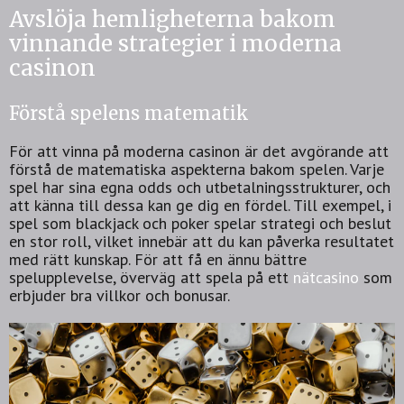
Avslöja hemligheterna bakom
vinnande strategier i moderna
casinon
Förstå spelens matematik
För att vinna på moderna casinon är det avgörande att
förstå de matematiska aspekterna bakom spelen. Varje
spel har sina egna odds och utbetalningsstrukturer, och
att känna till dessa kan ge dig en fördel. Till exempel, i
spel som blackjack och poker spelar strategi och beslut
en stor roll, vilket innebär att du kan påverka resultatet
med rätt kunskap. För att få en ännu bättre
spelupplevelse, överväg att spela på ett
nätcasino
som
erbjuder bra villkor och bonusar.