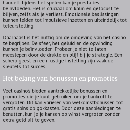
handelt tijdens het spelen kan je prestaties
beïnvloeden. Het is cruciaal om kalm en gefocust te
blijven, zelfs als je verliest. Emotionele beslissingen
kunnen leiden tot impulsieve inzetten en uiteindelijk tot
teleurstelling.
Daarnaast is het nuttig om de omgeving van het casino
te begrijpen. De sfeer, het geluid en de opwinding
kunnen je beïnvloeden. Probeer je niet te laten
meeslepen door de drukte en blijf bij je strategie. Een
scherp geest en een rustige instelling zijn vaak de
sleutels tot succes.
Het belang van bonussen en promoties
Veel casino’s bieden aantrekkelijke bonussen en
promoties die je kunt gebruiken om je bankroll te
vergroten. Dit kan variëren van welkomstbonussen tot
gratis spins op gokkasten. Door deze aanbiedingen te
benutten, kun je je kansen op winst vergroten zonder
extra geld uit te geven.