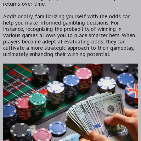
returns over time.
Additionally, familiarizing yourself with the odds can
help you make informed gambling decisions. For
instance, recognizing the probability of winning in
various games allows you to place smarter bets. When
players become adept at evaluating odds, they can
cultivate a more strategic approach to their gameplay,
ultimately enhancing their winning potential.