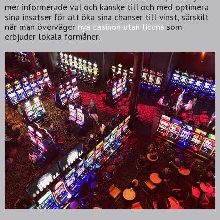
mer informerade val och kanske till och med optimera
sina insatser för att öka sina chanser till vinst, särskilt
när man överväger
nya casinon utan licens
som
erbjuder lokala förmåner.