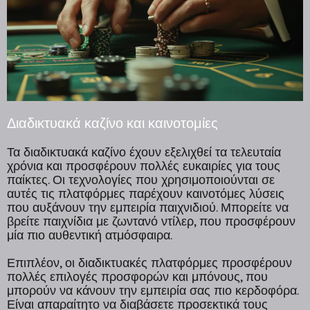
Διαδικτυακά καζίνο και καινοτομίες
Τα διαδικτυακά καζίνο έχουν εξελιχθεί τα τελευταία
χρόνια και προσφέρουν πολλές ευκαιρίες για τους
παίκτες. Οι τεχνολογίες που χρησιμοποιούνται σε
αυτές τις πλατφόρμες παρέχουν καινοτόμες λύσεις
που αυξάνουν την εμπειρία παιχνιδιού. Μπορείτε να
βρείτε παιχνίδια με ζωντανό ντίλερ, που προσφέρουν
μία πιο αυθεντική ατμόσφαιρα.
Επιπλέον, οι διαδικτυακές πλατφόρμες προσφέρουν
πολλές επιλογές προσφορών και μπόνους, που
μπορούν να κάνουν την εμπειρία σας πιο κερδοφόρα.
Είναι απαραίτητο να διαβάσετε προσεκτικά τους