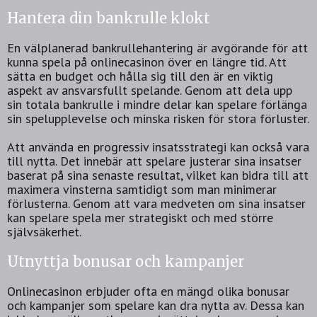
Hantera din bankrulle klokt
En välplanerad bankrullehantering är avgörande för att
kunna spela på onlinecasinon över en längre tid. Att
sätta en budget och hålla sig till den är en viktig
aspekt av ansvarsfullt spelande. Genom att dela upp
sin totala bankrulle i mindre delar kan spelare förlänga
sin spelupplevelse och minska risken för stora förluster.
Att använda en progressiv insatsstrategi kan också vara
till nytta. Det innebär att spelare justerar sina insatser
baserat på sina senaste resultat, vilket kan bidra till att
maximera vinsterna samtidigt som man minimerar
förlusterna. Genom att vara medveten om sina insatser
kan spelare spela mer strategiskt och med större
självsäkerhet.
Utnyttja bonusar och kampanjer
Onlinecasinon erbjuder ofta en mängd olika bonusar
och kampanjer som spelare kan dra nytta av. Dessa kan