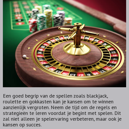
Een goed begrip van de spellen zoals blackjack,
roulette en gokkasten kan je kansen om te winnen
aanzienlijk vergroten. Neem de tijd om de regels en
strategieën te leren voordat je begint met spelen. Dit
zal niet alleen je spelervaring verbeteren, maar ook je
kansen op succes.