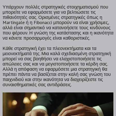
Υπάρχουν πολλές στρατηγικές στοιχηματισμού που
μπορείτε να εφαρμόσετε για να βελτιώσετε τις
πιθανότητές σας. Ορισμένες στρατηγικές όπως η
Martingale ή η Fibonacci μπορούν να είναι χρήσιμες,
αλλά είναι σημαντικό να κατανοήσετε τους κινδύνους
που φέρουν. Η γνώση της κατάστασης και η ικανότητα
να κάνετε προσαρμογές είναι καθοριστικές.
Κάθε στρατηγική έχει τα πλεονεκτήματα και τα
μειονεκτήματά της. Μια καλά σχεδιασμένη στρατηγική
μπορεί να σας βοηθήσει να ελαχιστοποιήσετε τις
απώλειες σας και να μεγιστοποιήσετε τα κέρδη σας.
Αλλά η απόφαση να εφαρμόσετε μια στρατηγική θα
πρέπει πάντα να βασίζεται στην καλή σας γνώση του
παιχνιδιού και στην ικανότητα να διαχειρίζεστε τις
συναισθηματικές σας αντιδράσεις.