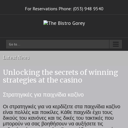
For Reservations Phone: (053) 948 9540
Go to...
Latest News
Unlocking the secrets of winning
strategies at the casino
Στρατηγικές για παιχνίδια καζίνο
Οι στρατηγικές για να κερδίζετε στα παιχνίδια καζίνο
είναι πολλές και ποικίλες. Κάθε παιχνίδι έχει τους
δικούς του κανόνες και τις δικές του τακτικές που
μπορούν να σας βοηθήσουν να αυξήσετε τις