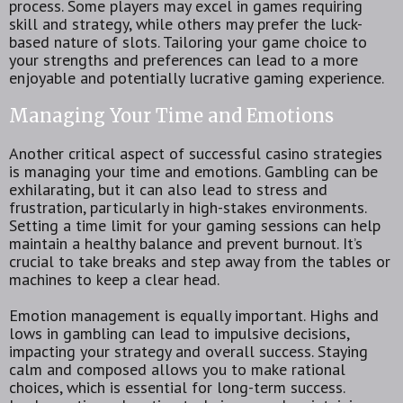
process. Some players may excel in games requiring
skill and strategy, while others may prefer the luck-
based nature of slots. Tailoring your game choice to
your strengths and preferences can lead to a more
enjoyable and potentially lucrative gaming experience.
Managing Your Time and Emotions
Another critical aspect of successful casino strategies
is managing your time and emotions. Gambling can be
exhilarating, but it can also lead to stress and
frustration, particularly in high-stakes environments.
Setting a time limit for your gaming sessions can help
maintain a healthy balance and prevent burnout. It’s
crucial to take breaks and step away from the tables or
machines to keep a clear head.
Emotion management is equally important. Highs and
lows in gambling can lead to impulsive decisions,
impacting your strategy and overall success. Staying
calm and composed allows you to make rational
choices, which is essential for long-term success.