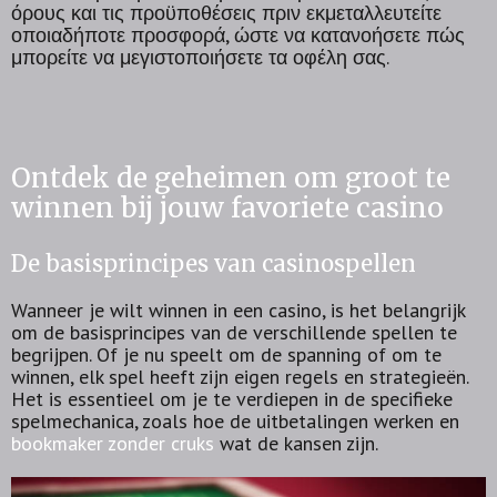
όρους και τις προϋποθέσεις πριν εκμεταλλευτείτε
οποιαδήποτε προσφορά, ώστε να κατανοήσετε πώς
μπορείτε να μεγιστοποιήσετε τα οφέλη σας.
Ontdek de geheimen om groot te
winnen bij jouw favoriete casino
De basisprincipes van casinospellen
Wanneer je wilt winnen in een casino, is het belangrijk
om de basisprincipes van de verschillende spellen te
begrijpen. Of je nu speelt om de spanning of om te
winnen, elk spel heeft zijn eigen regels en strategieën.
Het is essentieel om je te verdiepen in de specifieke
spelmechanica, zoals hoe de uitbetalingen werken en
bookmaker zonder cruks
wat de kansen zijn.