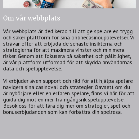
Om vår webbplats
Vår webbplats är dedikerad till att ge spelare en trygg
och säker plattform för sina onlinecasinoupplevelser. Vi
strävar efter att erbjuda de senaste insikterna och
strategierna för att maximera vinster och minimera
risker. Genom att fokusera på säkerhet och pålitlighet,
är vår plattform utformad för att skydda användarnas
data och spelupplevelse.
Vi erbjuder även support och råd för att hjälpa spelare
navigera sina casinoval och strategier. Oavsett om du
är nybörjare eller en erfaren spelare, finns vi här för att
guida dig mot en mer framgångsrik spelupplevelse.
Besök oss för att lära dig mer om strategier, spel och
bonuserbjudanden som kan förbättra din spelresa.