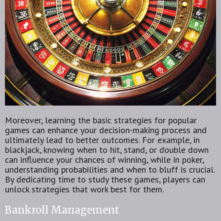
Moreover, learning the basic strategies for popular
games can enhance your decision-making process and
ultimately lead to better outcomes. For example, in
blackjack, knowing when to hit, stand, or double down
can influence your chances of winning, while in poker,
understanding probabilities and when to bluff is crucial.
By dedicating time to study these games, players can
unlock strategies that work best for them.
Bankroll Management