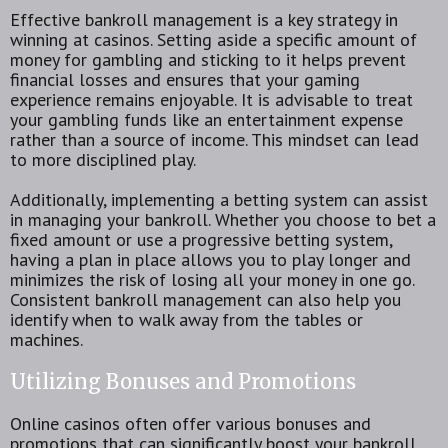
Effective bankroll management is a key strategy in
winning at casinos. Setting aside a specific amount of
money for gambling and sticking to it helps prevent
financial losses and ensures that your gaming
experience remains enjoyable. It is advisable to treat
your gambling funds like an entertainment expense
rather than a source of income. This mindset can lead
to more disciplined play.
Additionally, implementing a betting system can assist
in managing your bankroll. Whether you choose to bet a
fixed amount or use a progressive betting system,
having a plan in place allows you to play longer and
minimizes the risk of losing all your money in one go.
Consistent bankroll management can also help you
identify when to walk away from the tables or
machines.
Utilizing Bonuses and Promotions
Online casinos often offer various bonuses and
promotions that can significantly boost your bankroll.