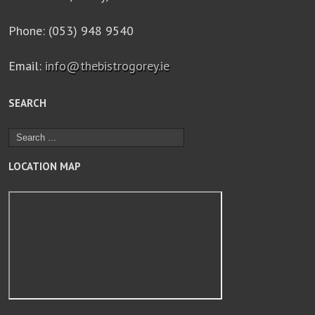
Phone: (053) 948 9540
Email:
info@thebistrogorey.ie
SEARCH
LOCATION MAP