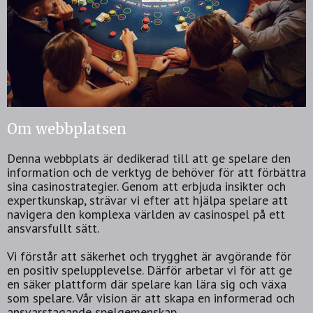
Om webbplatsen
Denna webbplats är dedikerad till att ge spelare den
information och de verktyg de behöver för att förbättra
sina casinostrategier. Genom att erbjuda insikter och
expertkunskap, strävar vi efter att hjälpa spelare att
navigera den komplexa världen av casinospel på ett
ansvarsfullt sätt.
Vi förstår att säkerhet och trygghet är avgörande för
en positiv spelupplevelse. Därför arbetar vi för att ge
en säker plattform där spelare kan lära sig och växa
som spelare. Vår vision är att skapa en informerad och
ansvarstagande spelgemenskap.