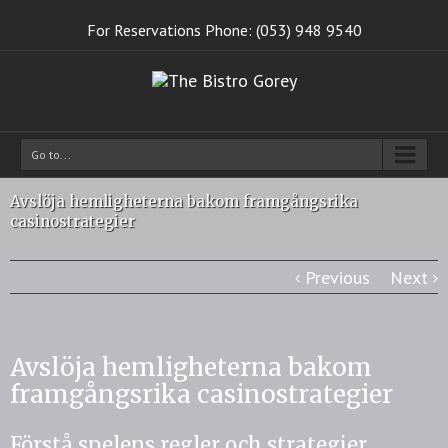
For Reservations Phone: (053) 948 9540
Go to...
Avslöja hemligheterna bakom framgångsrika
casinostrategier
Previous
Next
Avslöja hemligheterna bakom
framgångsrika casinostrategier
Förstå spelens regler och strategier