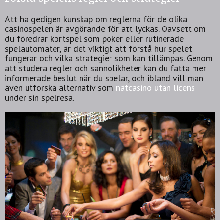
Att ha gedigen kunskap om reglerna för de olika
casinospelen är avgörande för att lyckas. Oavsett om
du föredrar kortspel som poker eller rutinerade
spelautomater, är det viktigt att förstå hur spelet
fungerar och vilka strategier som kan tillämpas. Genom
att studera regler och sannolikheter kan du fatta mer
informerade beslut när du spelar, och ibland vill man
även utforska alternativ som
nätcasino utan licens
under sin spelresa.