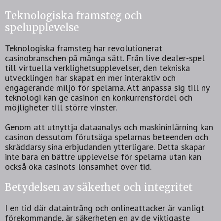
Teknologiska framsteg och
spelupplevelse
Teknologiska framsteg har revolutionerat
casinobranschen på många sätt. Från live dealer-spel
till virtuella verklighetsupplevelser, den tekniska
utvecklingen har skapat en mer interaktiv och
engagerande miljö för spelarna. Att anpassa sig till ny
teknologi kan ge casinon en konkurrensfördel och
möjligheter till större vinster.
Genom att utnyttja dataanalys och maskininlärning kan
casinon dessutom förutsäga spelarnas beteenden och
skräddarsy sina erbjudanden ytterligare. Detta skapar
inte bara en bättre upplevelse för spelarna utan kan
också öka casinots lönsamhet över tid.
Betydelsen av säkerhet och integritet
I en tid där dataintrång och onlineattacker är vanligt
förekommande, är säkerheten en av de viktigaste