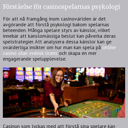
Förståelse för casinospelarnas psykologi
För att nå framgång inom casinovärlden är det
avgörande att förstå psykologi bakom spelarnas
beteenden. Många spelare styrs av känslor, vilket
innebär att känslomässiga beslut kan påverka deras
spelstrategier. Att analysera dessa känslor kan ge
ovärderliga insikter om hur man kan spela på
online
casino utan svensk licens
och skapa en mer
engagerande spelupplevelse.
Casinon som lyckas med att förstå sina spelare kan