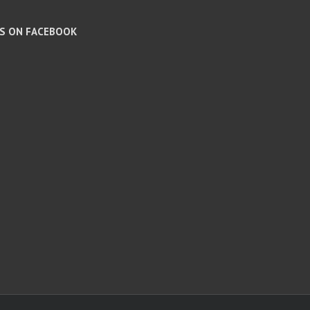
US ON FACEBOOK