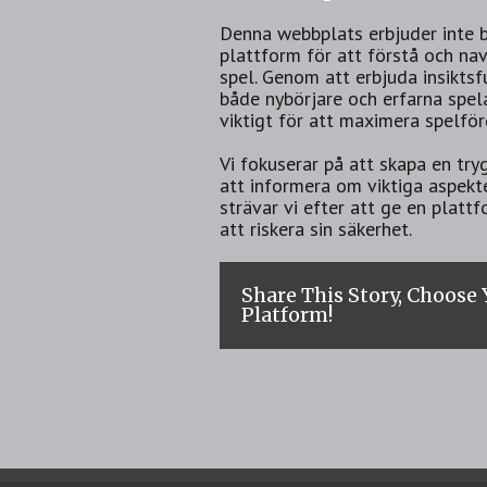
Denna webbplats erbjuder inte b
plattform för att förstå och nav
spel. Genom att erbjuda insiktsfu
både nybörjare och erfarna spel
viktigt för att maximera spelför
Vi fokuserar på att skapa en tr
att informera om viktiga aspekt
strävar vi efter att ge en platt
att riskera sin säkerhet.
Share This Story, Choose
Platform!