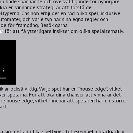
ara både spännande och överväldigande för nybörjare.
kla en vinnande strategi är att förstå de
yperna. Casinon erbjuder en rad olika spel, inklusive
utomater, och varje typ har sina egna regler och
nde för framgång. Besök gärna
m/
för att få ytterligare insikter om olika spelalternativ.
r också viktig. Varje spel har en “house edge”, vilket
er spelarna. För att öka dina chanser att vinna är det
gre house edge, vilket innebär att spelaren har en större
ikt.
i
ja sig mellan olika speltyper. Till exempel, i blackjack är