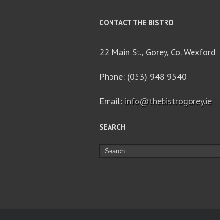
CONTACT THE BISTRO
22 Main St., Gorey, Co. Wexford
Phone: (053) 948 9540
Email:
info@thebistrogorey.ie
SEARCH